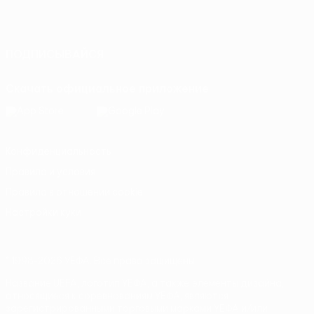
Русский
English
Français
Deutsch
Русский
Español
Italiano
Português
ПОДПИСЫВАЙСЯ
Скачать официальное приложение
Конфиденциальность
Правила и условия
Правила в отношении cookie
Настройки куки
© 1998-2026 УЕФА. Все права защищены
Название UEFA, логотип УЕФА, а также элементы дизайна,
относящиеся к соревнованиям УЕФА, являются
зарегистрированными торговыми марками УЕФА и/или