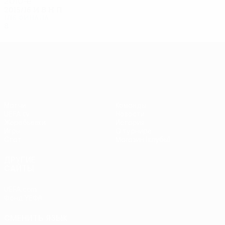
2010-е
2015/16
И
В
Н
П
1/16 финала
8
3
1
4
Лига Европы УЕФА
Матчи
Команды
UEFA.tv
Новости
Жеребьевки
История
Игры
О турнире
Стат.
Магазин (клубы)
ДРУГИЕ
САЙТЫ
UEFA.com
Фонд УЕФА
СМЕНИТЬ ЯЗЫК