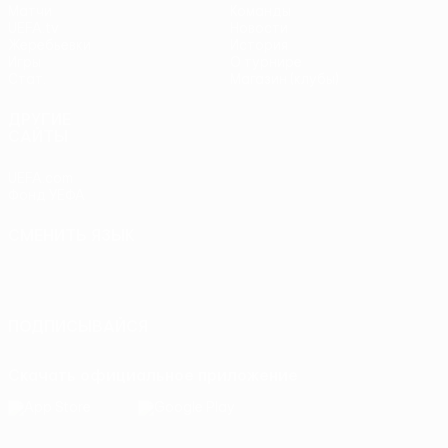
Матчи
Команды
UEFA.tv
Новости
Жеребьевки
История
Игры
О турнире
Стат.
Магазин (клубы)
ДРУГИЕ
САЙТЫ
UEFA.com
Фонд УЕФА
СМЕНИТЬ ЯЗЫК
Русский
English
Français
Deutsch
Русский
Español
Italiano
Português
ПОДПИСЫВАЙСЯ
Скачать официальное приложение