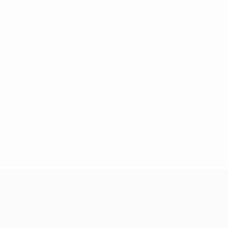
2010-е
2017/18
И
В
Н
П
Первый отборочный раунд
2
0
0
2
2016/17
И
В
Н
П
Третий отборочный раунд
6
2
3
1
2015/16
И
В
Н
П
Второй отборочный раунд
4
1
2
1
2014/15
И
В
Н
П
Первый отборочный раунд
2
0
0
2
2010/11
И
В
Н
П
Второй отборочный раунд
2
1
0
1
Лига Европы УЕФА