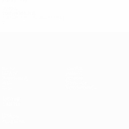
2010-е
2018/19
И
В
Н
П
Первый отборочный раунд
2
1
0
1
Лига Европы УЕФА
Матчи
Команды
UEFA.tv
Новости
Жеребьевки
История
Игры
О турнире
Стат.
Магазин (клубы)
ДРУГИЕ
САЙТЫ
UEFA.com
Фонд УЕФА