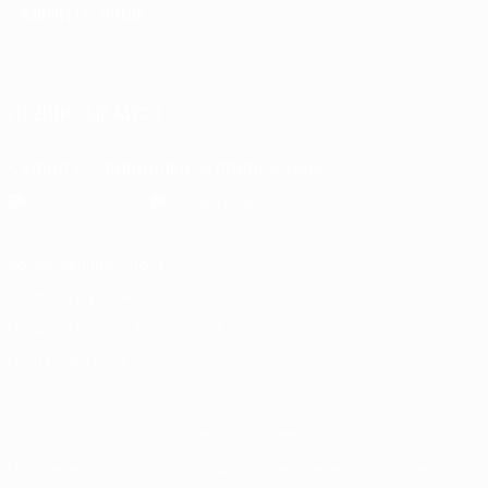
СМЕНИТЬ ЯЗЫК
Русский
English
Français
Deutsch
Русский
Español
Italiano
Português
ПОДПИСЫВАЙСЯ
Скачать официальное приложение
Конфиденциальность
Правила и условия
Правила в отношении cookie
Настройки куки
© 1998-2026 УЕФА. Все права защищены
Название UEFA, логотип УЕФА, а также элементы дизайна,