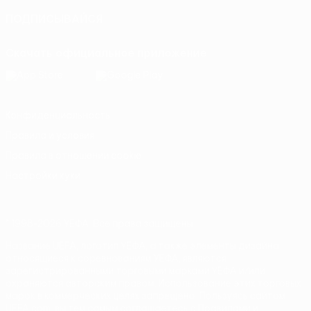
ПОДПИСЫВАЙСЯ
Скачать официальное приложение
Конфиденциальность
Правила и условия
Правила в отношении cookie
Настройки куки
© 1998-2026 УЕФА. Все права защищены
Название UEFA, логотип УЕФА, а также элементы дизайна,
относящиеся к соревнованиям УЕФА, являются
зарегистрированными торговыми марками УЕФА и/или
охраняются авторским правом. Использование этих торговых
марок в коммерческих целях запрещено. Пользуясь сайтом
UEFA.com, вы тем самым соглашаетесь с Правилами и