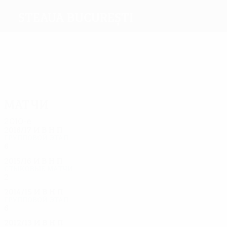
Steaua București
Голы
Матчи
Матчи
2010-е
2016/17
И
В
Н
П
Групповой этап
6
0
4
2
2015/16
И
В
Н
П
Стыковые матчи
2
0
1
1
2014/15
И
В
Н
П
Групповой этап
6
0
3
3
2012/13
И
В
Н
П