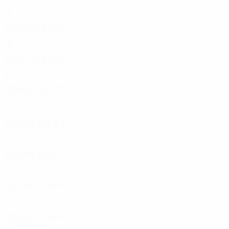
1/8 финала
14
0
10
4
2011/12
И
В
Н
П
1/16 финала
10
0
6
4
2010/11
И
В
Н
П
Групповой этап
8
0
6
2
2009/10
И
В
Н
П
Групповой этап
12
0
10
2
2000-е
2006/07
И
В
Н
П
1/16 финала
2
0
0
2
2005/06
И
В
Н
П
Полуфиналы
14
0
12
2
2004/05
И
В
Н
П
1/8 финала
12
0
7
5
2003/04
И
В
Н
П
Второй круг