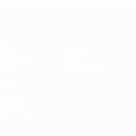
2
0
0
2
Лига Европы УЕФА
Матчи
Команды
UEFA.tv
Новости
Жеребьевки
История
Игры
О турнире
Стат.
Магазин (клубы)
ДРУГИЕ
САЙТЫ
UEFA.com
Фонд УЕФА
СМЕНИТЬ ЯЗЫК
Русский
English
Français
Deutsch
Русский
Español
Italiano
Português