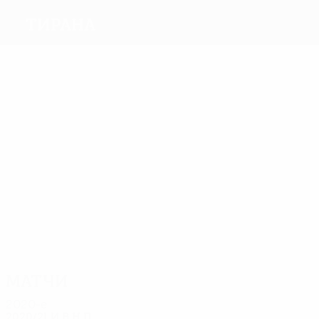
Тирана
Голы
2
1
1
4
2
Салихи
Цота
Г. Лика
1
Фортузи
Меркочи
Муцолари
Матчи
14
11
9
8
11
11
Сина
И. Лика
Пашай
Бульку
Налбани
Карабеци
Матчи
2020-е
2020/21
И
В
Н
П