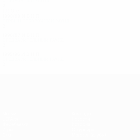
Отборочный раунд
2
1
0
1
1990-е
1998/99
И
В
Н
П
Первый отборочный раунд
2
0
0
2
1996/97
И
В
Н
П
Предварительный раунд
2
0
0
2
1995/96
И
В
Н
П
Предварительный раунд
2
0
0
2
Лига Европы УЕФА
Матчи
Команды
UEFA.tv
Новости
Жеребьевки
История
Игры
О турнире
Стат.
Магазин (клубы)