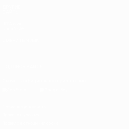
ДРУГИЕ
САЙТЫ
UEFA.com
Фонд УЕФА
СМЕНИТЬ ЯЗЫК
Русский
English
Français
Deutsch
Русский
Español
Italiano
Português
ПОДПИСЫВАЙСЯ
Скачать официальное приложение
Конфиденциальность
Правила и условия
Правила в отношении cookie