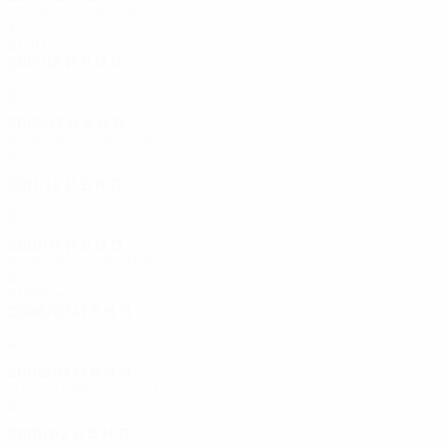
Стыковые матчи
1
0
0
1
2010-е
2017/18
И
В
Н
П
Первый отборочный раунд
2
0
0
2
2012/13
И
В
Н
П
Второй отборочный раунд
4
1
2
1
2011/12
И
В
Н
П
Второй отборочный раунд
2
0
1
1
2010/11
И
В
Н
П
Второй отборочный раунд
4
1
2
1
2000-е
2006/07
И
В
Н
П
Второй отборочный раунд
4
1
1
2
2002/03
И
В
Н
П
Отборочный раунд
2
0
1
1
2001/02
И
В
Н
П