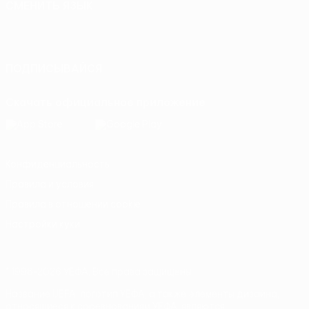
СМЕНИТЬ ЯЗЫК
Русский
English
Français
Deutsch
Русский
Español
Italiano
Português
ПОДПИСЫВАЙСЯ
Скачать официальное приложение
Конфиденциальность
Правила и условия
Правила в отношении cookie
Настройки куки
© 1998-2026 УЕФА. Все права защищены
Название UEFA, логотип УЕФА, а также элементы дизайна,
относящиеся к соревнованиям УЕФА, являются