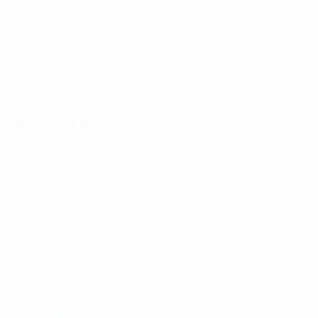
Четвертьфиналы
8
4
2
2
1993/94
И
В
Н
П
Четвертьфиналы
8
4
1
3
1992/93
И
В
Н
П
Второй круг
4
1
2
1
1991/92
И
В
Н
П
Второй круг
4
2
1
1
1990/91
И
В
Н
П
Первый круг
2
1
0
1
1980-е
1980/81
И
В
Н
П
Третий круг
6
3
0
3
1970-е
1979/80
И
В
Н
П
Финал
12
6
1
5
1977/78
И
В
Н
П
Четвертьфиналы