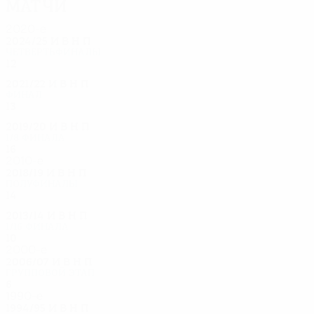
Матчи
2020-е
2024/25
И
В
Н
П
Четвертьфиналы
12
7
2
3
2021/22
И
В
Н
П
Финал
13
7
5
1
2019/20
И
В
Н
П
1/8 финала
16
9
1
6
2010-е
2018/19
И
В
Н
П
Полуфиналы
14
9
4
1
2013/14
И
В
Н
П
1/16 финала
10
7
2
1
2000-е
2006/07
И
В
Н
П
Групповой этап
6
1
4
1
1990-е
1994/95
И
В
Н
П