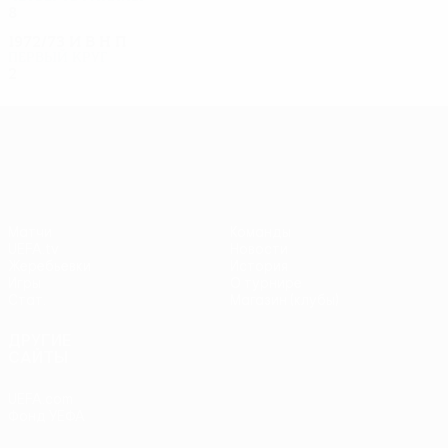
8
6
1
1
1972/73
И
В
Н
П
Первый круг
2
0
1
1
Лига Европы УЕФА
Матчи
Команды
UEFA.tv
Новости
Жеребьевки
История
Игры
О турнире
Стат.
Магазин (клубы)
ДРУГИЕ
САЙТЫ
UEFA.com
Фонд УЕФА