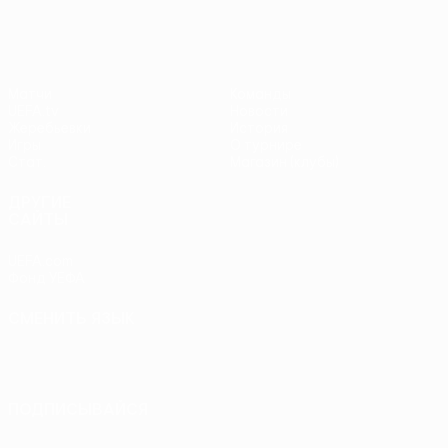
Матчи
Команды
UEFA.tv
Новости
Жеребьевки
История
Игры
О турнире
Стат.
Магазин (клубы)
ДРУГИЕ
САЙТЫ
UEFA.com
Фонд УЕФА
СМЕНИТЬ ЯЗЫК
Русский
English
Français
Deutsch
Русский
Español
Italiano
Português
ПОДПИСЫВАЙСЯ