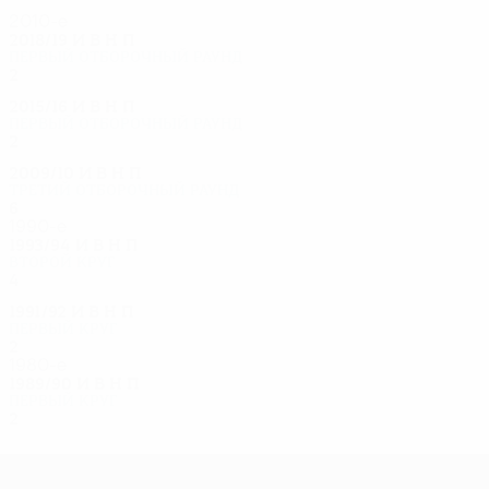
2010-е
2018/19
И
В
Н
П
Первый отборочный раунд
2
0
1
1
2015/16
И
В
Н
П
Первый отборочный раунд
2
0
1
1
2009/10
И
В
Н
П
Третий отборочный раунд
6
2
1
3
1990-е
1993/94
И
В
Н
П
Второй круг
4
2
0
2
1991/92
И
В
Н
П
Первый круг
2
1
0
1
1980-е
1989/90
И
В
Н
П
Первый круг
2
0
1
1
Лига Европы УЕФА