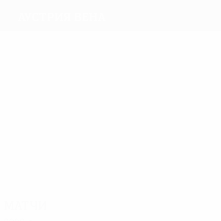
Аустрия Вена
Голы
8
6
9
Линц
Юн
11
6
Ньилош
Баразите
Прохазка
6
Хольцхаузер
Матчи
33
29
23
Кляйн
23
34
Шафар
23
Зуттнер
Сербест
Бланшар
Юнузович
Матчи