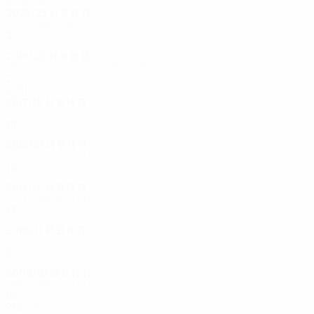
2020-е
2022/23
И
В
Н
П
Стыковые матчи
2
0
0
2
2019/20
И
В
Н
П
Третий отборочный раунд
2
0
0
2
2010-е
2017/18
И
В
Н
П
Групповой этап
10
3
3
4
2016/17
И
В
Н
П
Групповой этап
12
5
3
4
2011/12
И
В
Н
П
Групповой этап
12
6
3
3
2010/11
И
В
Н
П
Стыковые матчи
6
3
2
1
2009/10
И
В
Н
П
Групповой этап
10
2
4
4
2000-е