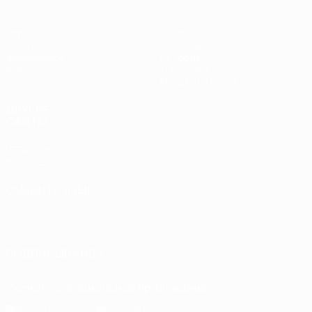
Матчи
Команды
UEFA.tv
Новости
Жеребьевки
История
Игры
О турнире
Стат.
Магазин (клубы)
ДРУГИЕ
САЙТЫ
UEFA.com
Фонд УЕФА
СМЕНИТЬ ЯЗЫК
Русский
English
Français
Deutsch
Русский
Español
Italiano
Português
ПОДПИСЫВАЙСЯ
Скачать официальное приложение