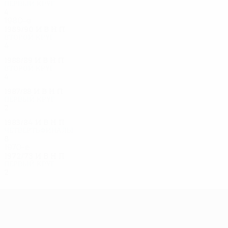
Первый круг
4
2
0
2
1980-е
1989/90
И
В
Н
П
Второй круг
4
3
0
1
1988/89
И
В
Н
П
Второй круг
4
1
1
2
1987/88
И
В
Н
П
Первый круг
2
0
1
1
1983/84
И
В
Н
П
Четвертьфиналы
8
4
3
1
1970-е
1972/73
И
В
Н
П
Первый круг
2
0
0
2
Лига Европы УЕФА