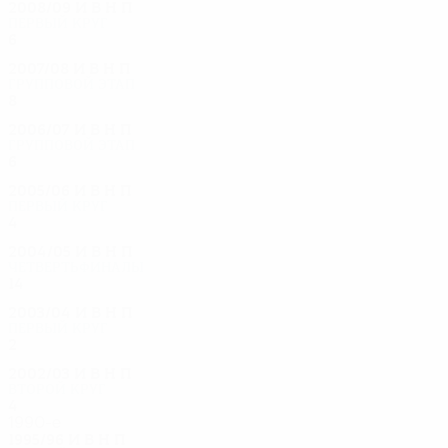
2008/09
И
В
Н
П
Первый круг
6
3
0
2
2007/08
И
В
Н
П
Групповой этап
8
2
3
3
2006/07
И
В
Н
П
Групповой этап
6
1
1
4
2005/06
И
В
Н
П
Первый круг
4
2
1
1
2004/05
И
В
Н
П
Четвертьфиналы
14
6
7
1
2003/04
И
В
Н
П
Первый круг
2
0
0
2
2002/03
И
В
Н
П
Второй круг
4
1
0
3
1990-е
1995/96
И
В
Н
П