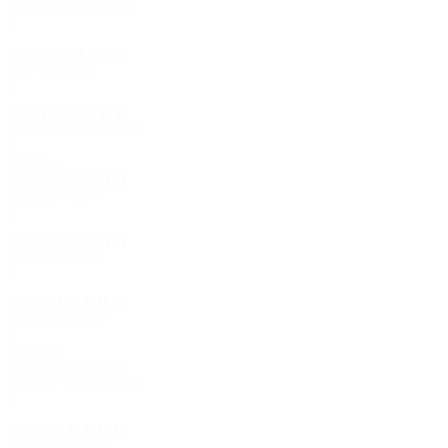
Групповой этап
8
1
3
4
2020/21
И
В
Н
П
1/16 финала
8
4
0
4
2019/20
И
В
Н
П
Стыковые матчи
4
1
1
2
1990-е
1994/95
И
В
Н
П
Первый круг
2
0
0
2
1993/94
И
В
Н
П
Второй круг
4
1
1
2
1990/91
И
В
Н
П
Первый круг
2
0
1
1
1980-е
1989/90
И
В
Н
П
Четвертьфиналы
8
3
3
2
1988/89
И
В
Н
П
Первый круг