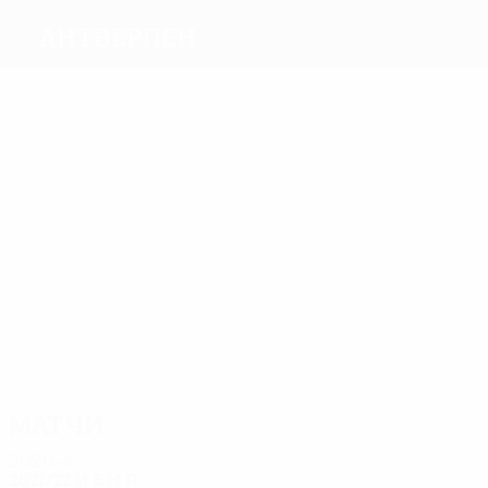
Антверпен
Голы
6
4
4
4
3
Kodat
Геркенс
Van
Класен
CNOPS
5
Rooy
Рафаэлов
Матчи
17
17
15
15
15
16
де Лат
Smidts
Kiekens
Бута
Класен
Lehnhoff
Матчи
2020-е
2021/22
И
В
Н
П