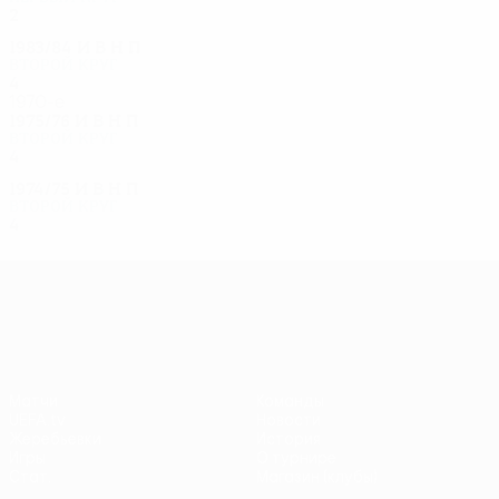
2
0
0
2
1983/84
И
В
Н
П
Второй круг
4
2
1
1
1970-е
1975/76
И
В
Н
П
Второй круг
4
2
1
1
1974/75
И
В
Н
П
Второй круг
4
2
0
2
Лига Европы УЕФА
Матчи
Команды
UEFA.tv
Новости
Жеребьевки
История
Игры
О турнире
Стат.
Магазин (клубы)