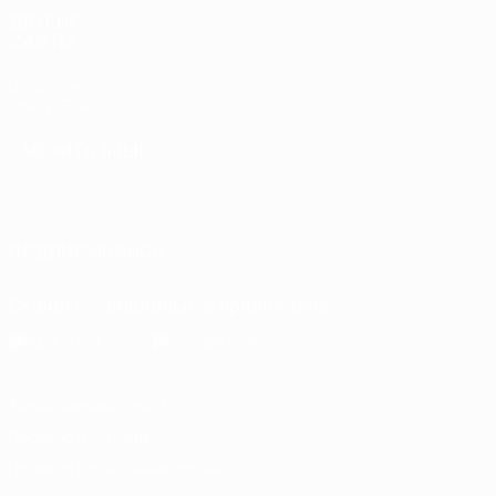
ДРУГИЕ
САЙТЫ
UEFA.com
Фонд УЕФА
СМЕНИТЬ ЯЗЫК
Русский
English
Français
Deutsch
Русский
Español
Italiano
Português
ПОДПИСЫВАЙСЯ
Скачать официальное приложение
Конфиденциальность
Правила и условия
Правила в отношении cookie