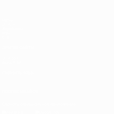
Матчи
UEFA.tv
Жеребьевки
Игры
Стат.
ДРУГИЕ САЙТЫ
UEFA.com
Фонд УЕФА
СМЕНИТЬ ЯЗЫК
Русский
English
Français
Deutsch
Русский
Español
Itali
ПОДПИСЫВАЙСЯ
Скачать официальное приложение