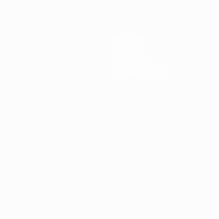
Команды
Новости
История
О турнире
Магазин (клубы)
ano
Português