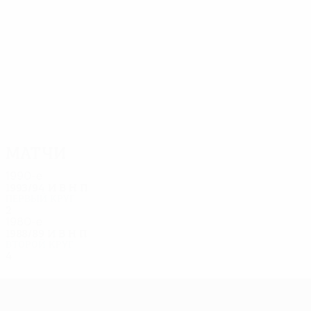
16
14
Desloover
Van Baekel
Матчи
1990-е
1993/94
И
В
Н
П
Первый круг
2
0
0
2
1980-е
1988/89
И
В
Н
П
Второй круг
4
2
1
1
Лига Европы УЕФА