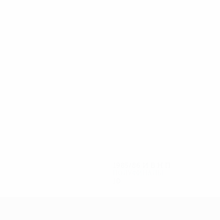
14
11
De Craeye
Dekenne
1985/86
И
В
Н
П
Полуфиналы
10
4
3
3