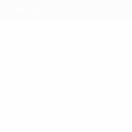
Варегем
Голы
6
4
Вейт
Niederbacher
Матчи