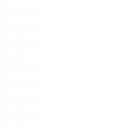
14
8
2
4
1994/95
И
В
Н
П
Второй круг
4
2
1
1
1993/94
И
В
Н
П
Третий круг
6
5
0
1
1990/91
И
В
Н
П
Третий круг
6
3
1
2
1980-е
1988/89
И
В
Н
П
Третий круг
6
3
2
1
1983/84
И
В
Н
П
Первый круг
2
0
0
2
1982/83
И
В
Н
П
Третий круг
6
3
0
3
1981/82
И
В
Н
П
Второй круг
4
3
0
1