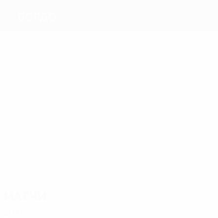
Бордо
Голы
8
8
7
9
Шамах
14
Жуссие
Жиресc
Паулета
Дюгарри
7
Даршевиль
Матчи
48
29
28
37
31
Раме
Планю
Grenet
28
Дюгарри
Жеммали
Лизаразу
Матчи
2010-е