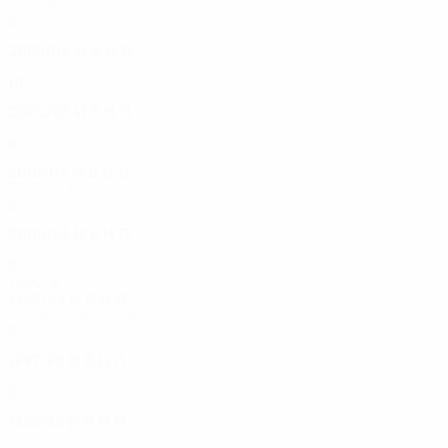
1/16 финала
2
0
1
1
2003/04
И
В
Н
П
Четвертьфиналы
10
6
1
3
2002/03
И
В
Н
П
Третий круг
6
4
1
1
2001/02
И
В
Н
П
Третий круг
6
4
0
2
2000/01
И
В
Н
П
1/8 финала
8
3
3
2
1990-е
1998/99
И
В
Н
П
Четвертьфиналы
8
4
3
1
1997/98
И
В
Н
П
Первый круг
2
0
1
1
1995/96
И
В
Н
П
Финал