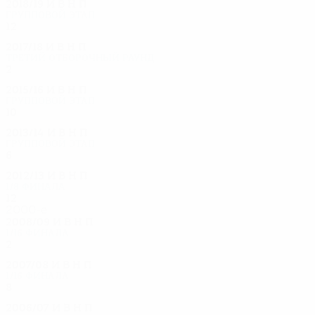
2018/19
И
В
Н
П
Групповой этап
12
7
2
3
2017/18
И
В
Н
П
Третий отборочный раунд
2
1
0
1
2015/16
И
В
Н
П
Групповой этап
10
3
4
3
2013/14
И
В
Н
П
Групповой этап
6
1
0
5
2012/13
И
В
Н
П
1/8 финала
12
6
3
3
2000-е
2008/09
И
В
Н
П
1/16 финала
2
0
1
1
2007/08
И
В
Н
П
1/16 финала
8
5
2
1
2006/07
И
В
Н
П