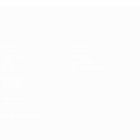
Лига Европы УЕФА
Матчи
Команды
UEFA.tv
Новости
Жеребьевки
История
Игры
О турнире
Стат.
Магазин (клубы)
ДРУГИЕ
САЙТЫ
UEFA.com
Фонд УЕФА
СМЕНИТЬ ЯЗЫК
Русский
English
Français
Deutsch
Русский
Español
Italiano
Português