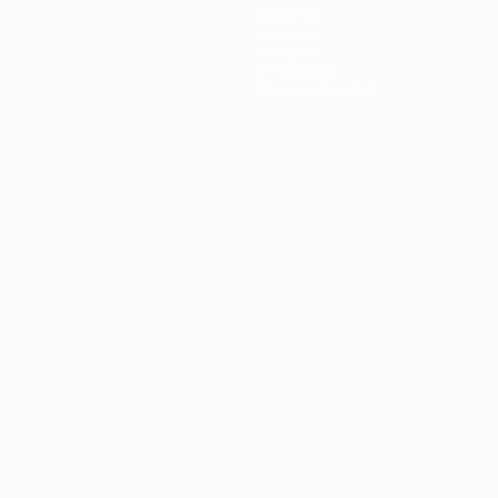
Команды
Новости
История
О турнире
Магазин (клубы)
ano
Português