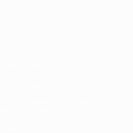
Матчи
UEFA.tv
Жеребьевки
Игры
Стат.
ДРУГИЕ САЙТЫ
UEFA.com
Фонд УЕФА
СМЕНИТЬ ЯЗЫК
Русский
English
Français
Deutsch
Русский
Español
Itali
ПОДПИСЫВАЙСЯ
Скачать официальное приложение
Конфиденциальность