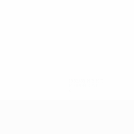
4
4
HANSSON
HAGBERG
1982/83
И
В
Н
П
Второй круг
4
1
1
2