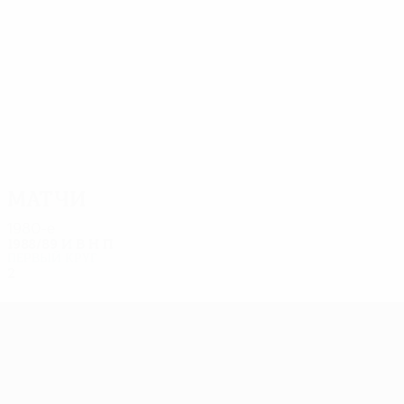
6
5
Arnberg
Nilsson
Матчи
1980-е
1988/89
И
В
Н
П
Первый круг
2
0
0
2
Лига Европы УЕФА