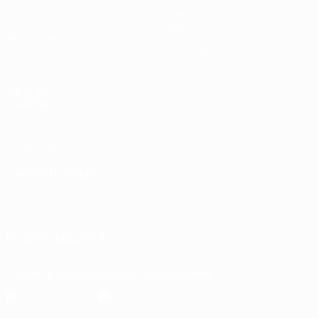
Матчи
Команды
UEFA.tv
Новости
Жеребьевки
История
Игры
О турнире
Стат.
Магазин (клубы)
ДРУГИЕ
САЙТЫ
UEFA.com
Фонд УЕФА
СМЕНИТЬ ЯЗЫК
Русский
English
Français
Deutsch
Русский
Español
Italiano
Português
ПОДПИСЫВАЙСЯ
Скачать официальное приложение