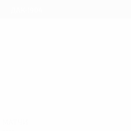
ДАК-1904
Голы
3
2
2
3
Байо
Видо
Takac
3
Э.
Дивкович
2
Рамирес
Николаеску
Матчи
9
8
11
8
7
Дэвис
Видо
9
Кальмар
Коштрна
Э.
Дивкович
Рамирес
Матчи