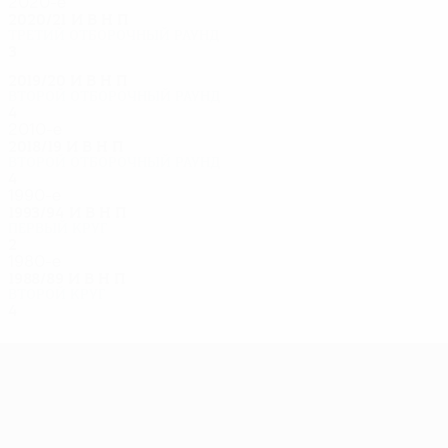
2020-е
2020/21
И
В
Н
П
Третий отборочный раунд
3
2
0
1
2019/20
И
В
Н
П
Второй отборочный раунд
4
0
2
2
2010-е
2018/19
И
В
Н
П
Второй отборочный раунд
4
1
1
2
1990-е
1993/94
И
В
Н
П
Первый круг
2
0
0
2
1980-е
1988/89
И
В
Н
П
Второй круг
4
1
0
3
Лига Европы УЕФА