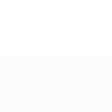
Н
П
1983/84
И
В
Н
П
Второй круг
4
1
2
1
1974/75
И
В
Н
П
Четвертьфиналы
8
4
1
3
Команды
Новости
История
О турнире
Магазин (клубы)