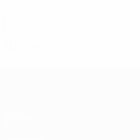
1990-е
1990/91
И
В
Н
П
Первый круг
2
0
0
2
1980-е
1989/90
И
В
Н
П
1985/86
И
В
Второй круг
Первый круг
4
2
1
1
2
0
0
2
1970-е
1979/80
И
В
Н
П
Второй круг
4
2
0
2
Лига Европы УЕФА
Матчи
UEFA.tv
Жеребьевки
Игры
Стат.