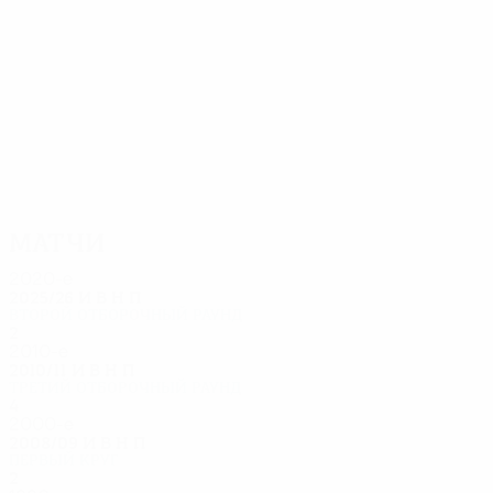
16
15
Кнапп
Воячек
Матчи
2020-е
2025/26
И
В
Н
П
Второй отборочный раунд
2
0
1
1
2010-е
2010/11
И
В
Н
П
Третий отборочный раунд
4
1
1
2
2000-е
2008/09
И
В
Н
П
Первый круг
2
0
1
1