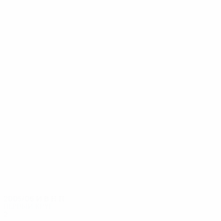
14
14
Pechacek
Sreiner
2005/06
И
В
Н
П
Первый круг
2
1
0
1