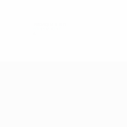
1982/83
И
В
Н
П
Второй круг
4
2
1
1