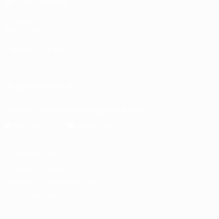
ДРУГИЕ САЙТЫ
UEFA.com
Фонд УЕФА
СМЕНИТЬ ЯЗЫК
Русский
English
Français
Deutsch
Русский
Español
Itali
ПОДПИСЫВАЙСЯ
Скачать официальное приложение
Конфиденциальность
Правила и условия
Правила в отношении cookie
Настройки куки