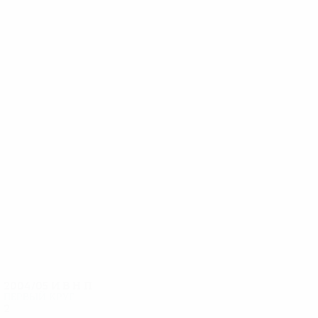
13
12
Личка
Miklosko
2004/05
И
В
Н
П
Первый круг
2
0
1
1