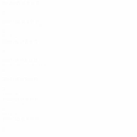
2020/21
И
В
Н
П
Второй отборочный раунд
2
1
0
1
2019/20
И
В
Н
П
Второй отборочный раунд
6
2
1
3
2010-е
2018/19
И
В
Н
П
Третий отборочный раунд
6
2
1
3
2017/18
И
В
Н
П
Второй отборочный раунд
4
1
0
3
2015/16
И
В
Н
П
Первый отборочный раунд
2
0
1
1
1980-е
1982/83
И
В
Н
П
Первый круг
2
0
0
2
1970-е
1979/80
И
В
Н
П
Первый круг
2
0
0
2