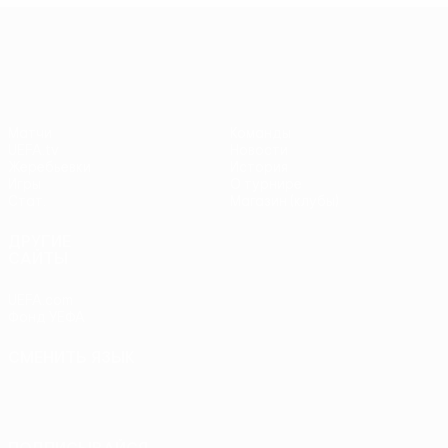
Лига Европы УЕФА
Матчи
Команды
UEFA.tv
Новости
Жеребьевки
История
Игры
О турнире
Стат.
Магазин (клубы)
ДРУГИЕ
САЙТЫ
UEFA.com
Фонд УЕФА
СМЕНИТЬ ЯЗЫК
Русский
English
Français
Deutsch
Русский
Español
Italiano
Português