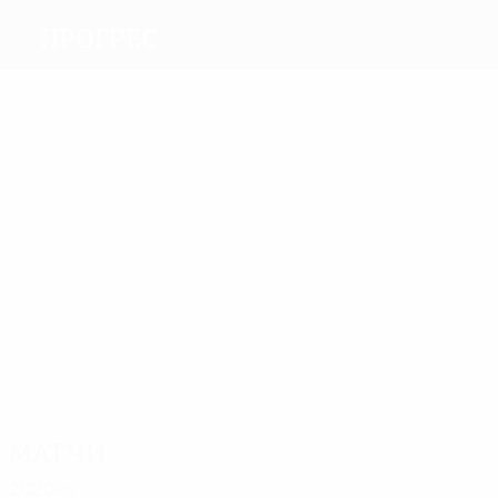
Прогрес
Голы
2
2
2
1
6
2
Текила
О.
С.
Бах
де
Франсуаз
Тилль
Тилль
Алмейда
Матчи
19
18
17
15
14
15
Ферино
Флосс
С. Тилль
Я.
Фогель
Карайер
Маркеш
Матчи
2020-е