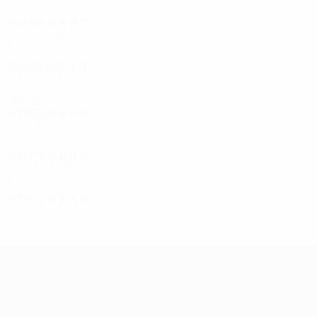
2
0
1
1
1985/86
И
В
Н
П
Четвертьфиналы
8
3
3
2
1981/82
И
В
Н
П
Первый круг
2
0
1
1
1970-е
1978/79
И
В
Н
П
Первый круг
2
0
1
1
1974/75
И
В
Н
П
Второй круг
4
2
1
1
1971/72
И
В
Н
П
Второй круг
4
1
2
1
Лига Европы УЕФА