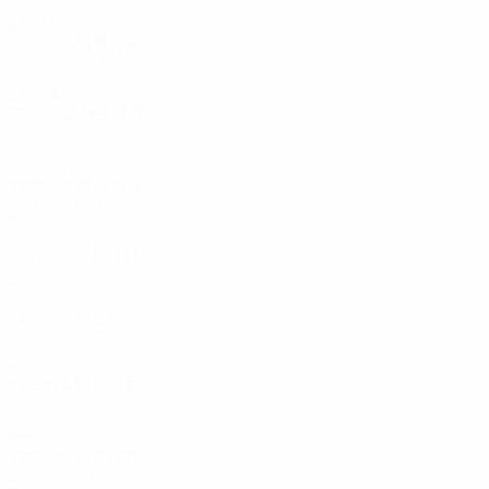
2020-е
2022/23
И
В
Н
П
Стыковые матчи
8
3
1
4
2000-е
2000/01
И
В
Н
П
1/8 финала
8
7
0
1
1990-е
1999/00
И
В
Н
П
Третий круг
6
4
1
1
1997/98
И
В
Н
П
Первый круг
2
0
1
1
1994/95
И
В
Н
П
Четвертьфиналы
8
4
2
2
1993/94
И
В
Н
П
Первый круг
2
0
1
1
1980-е
1986/87
И
В
Н
П
Первый круг