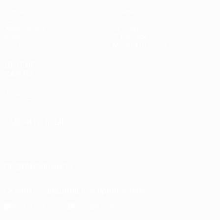
Матчи
Команды
UEFA.tv
Новости
Жеребьевки
История
Игры
О турнире
Стат.
Магазин (клубы)
ДРУГИЕ
САЙТЫ
UEFA.com
Фонд УЕФА
СМЕНИТЬ ЯЗЫК
Русский
English
Français
Deutsch
Русский
Español
Italiano
Português
ПОДПИСЫВАЙСЯ
Скачать официальное приложение