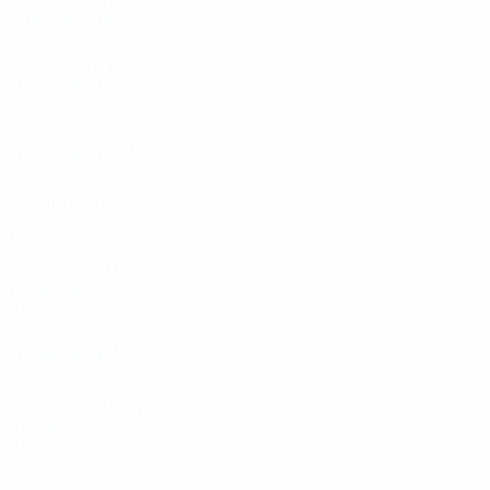
2023/24
И
В
Н
П
Полуфиналы
14
5
5
4
2021/22
И
В
Н
П
Групповой этап
6
1
4
1
2010-е
2018/19
И
В
Н
П
Групповой этап
6
0
1
5
2017/18
И
В
Н
П
Финал
19
9
4
6
2015/16
И
В
Н
П
1/16 финала
8
4
1
3
2012/13
И
В
Н
П
Групповой этап
10
3
4
3
2009/10
И
В
Н
П
1/8 финала
4
2
1
1
2000-е
2008/09
И
В
Н
П