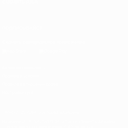
СМЕНИТЬ ЯЗЫК
Русский
English
Français
Deutsch
Русский
Español
Italiano
Português
ПОДПИСЫВАЙСЯ
Скачать официальное приложение
Конфиденциальность
Правила и условия
Правила в отношении cookie
Настройки куки
© 1998-2026 УЕФА. Все права защищены
Название UEFA, логотип УЕФА, а также элементы дизайна,
относящиеся к соревнованиям УЕФА, являются