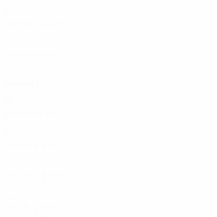
Четвертьфиналы
6
1
2
3
2007/08
И
В
Н
П
1/8 финала
4
2
0
2
2006/07
И
В
Н
П
Первый круг
4
1
2
1
2005/06
И
В
Н
П
1/8 финала
10
4
4
2
2003/04
И
В
Н
П
Финал
9
5
3
1
1990-е
1998/99
И
В
Н
П
Финал
11
4
6
1
1994/95
И
В
Н
П
Второй круг
4
3
0
1
1970-е
1975/76
И
В
Н
П
Первый круг