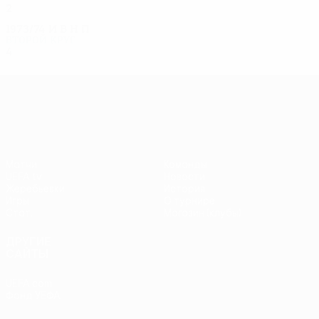
2
0
0
2
1973/74
И
В
Н
П
Второй круг
4
3
0
1
Лига Европы УЕФА
Матчи
Команды
UEFA.tv
Новости
Жеребьевки
История
Игры
О турнире
Стат.
Магазин (клубы)
ДРУГИЕ
САЙТЫ
UEFA.com
Фонд УЕФА