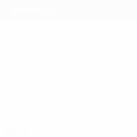
Херфельге
Голы
1
Bernth
Lübbers
Фальк
Thomsen
1
1
Jakobsen
Хермансен
Матчи
4
4
4
4
3
Heyde
Høyer
Kastrup
Lübbers
Knudsen
4
Я.
Миккельсен
Матчи