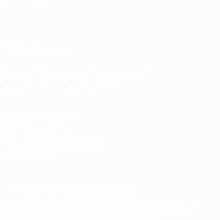
СМЕНИТЬ ЯЗЫК
Русский
English
Français
Deutsch
Русский
Español
Italiano
Português
ПОДПИСЫВАЙСЯ
Скачать официальное приложение
Конфиденциальность
Правила и условия
Правила в отношении cookie
Настройки куки
© 1998-2026 УЕФА. Все права защищены
Название UEFA, логотип УЕФА, а также элементы дизайна,
относящиеся к соревнованиям УЕФА, являются