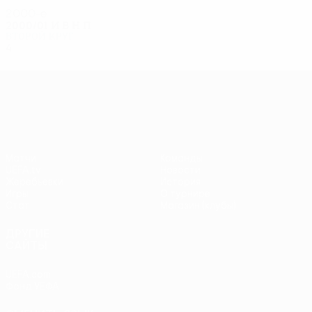
2000-е
2000/01
И
В
Н
П
Второй круг
4
2
1
1
Лига Европы УЕФА
Матчи
Команды
UEFA.tv
Новости
Жеребьевки
История
Игры
О турнире
Стат.
Магазин (клубы)
ДРУГИЕ
САЙТЫ
UEFA.com
Фонд УЕФА