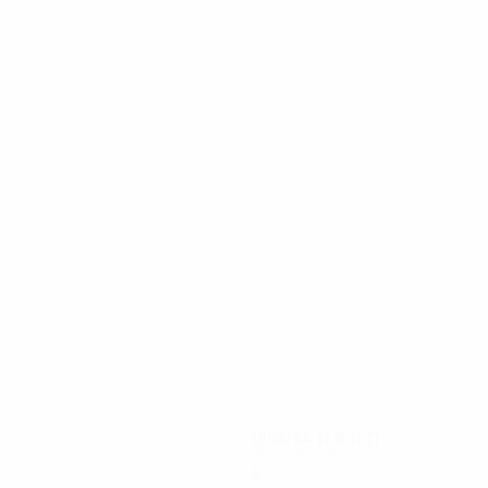
10
10
Н. Пападопулос
Ниоплиас
1993/94
И
В
Н
П
Третий круг
6
2
1
3