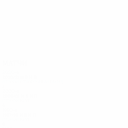
11
11
Ханиотакис
Marinakis
Матчи
2020-е
2020/21
И
В
Н
П
Второй отборочный раунд
1
0
0
1
2000-е
2000/01
И
В
Н
П
Второй круг
4
1
2
1
1990-е
1997/98
И
В
Н
П
Второй круг
6
3
1
2