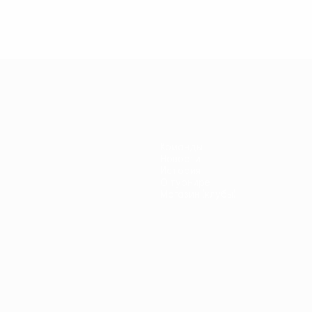
Команды
Новости
История
О турнире
Магазин (клубы)
ano
Português