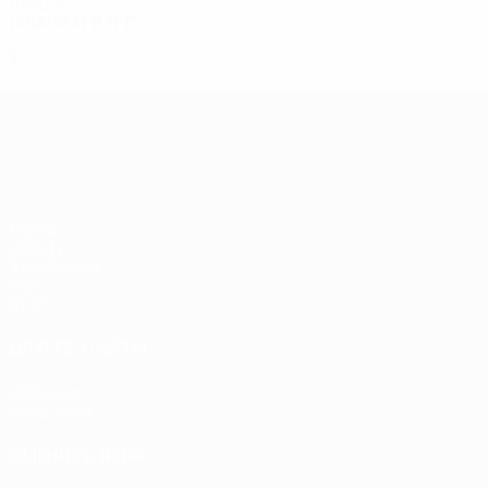
1980-е
1986/87
И
В
Н
П
Первый круг
2
1
0
1
Лига Европы УЕФА
Матчи
UEFA.tv
Жеребьевки
Игры
Стат.
ДРУГИЕ САЙТЫ
UEFA.com
Фонд УЕФА
СМЕНИТЬ ЯЗЫК
Русский
English
Français
Deutsch
Русский
Español
Itali