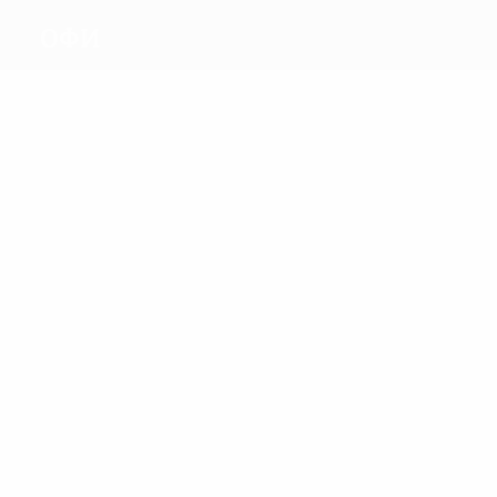
ОФИ
Голы
4
3
Н. Пападопулос
Pereira Da Silva
Матчи