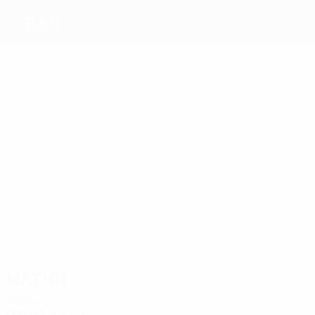
Вац
Голы
2
1
1
Molnar
1
Füle
Hahn
Nyilas
Romanek
2
Szedlacsek
Матчи
8
7
7
7
7
8
Koszta
Hahn
Simon
Repasi
Kriska
Romanek
Матчи
1990-е
1993/94
И
В
Н
П