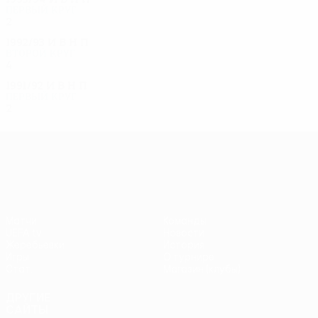
Первый круг
2
1
0
1
1992/93
И
В
Н
П
Второй круг
4
1
1
2
1991/92
И
В
Н
П
Первый круг
2
1
0
1
Лига Европы УЕФА
Матчи
Команды
UEFA.tv
Новости
Жеребьевки
История
Игры
О турнире
Стат.
Магазин (клубы)
ДРУГИЕ
САЙТЫ