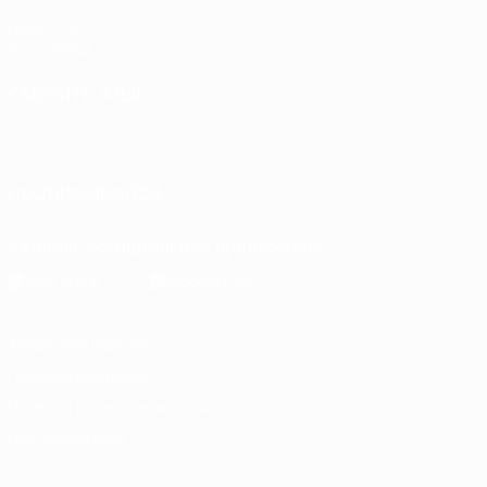
UEFA.com
Фонд УЕФА
СМЕНИТЬ ЯЗЫК
Русский
English
Français
Deutsch
Русский
Español
Italiano
Português
ПОДПИСЫВАЙСЯ
Скачать официальное приложение
Конфиденциальность
Правила и условия
Правила в отношении cookie
Настройки куки