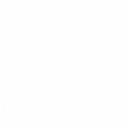
2020-е
2026/27
И
В
Н
П
Второй отборочный раунд
2
0
0
2
2010-е
2014/15
И
В
Н
П
Второй отборочный раунд
4
2
1
1
2013/14
И
В
Н
П
Групповой этап
14
4
2
8
2012/13
И
В
Н
П
Стыковые матчи
6
3
2
1
2011/12
И
В
Н
П
Второй отборочный раунд
4
2
1
1
2009/10
И
В
Н
П
Стыковые матчи
6
3
2
1
2000-е
2005/06
И
В
Н
П
Групповой этап