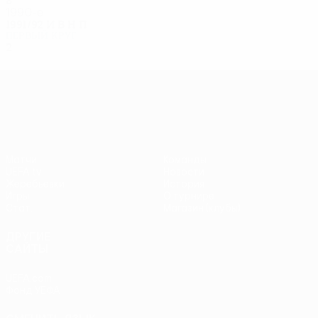
8
3
2
3
1990-е
1991/92
И
В
Н
П
Первый круг
2
0
1
1
Лига Европы УЕФА
Матчи
Команды
UEFA.tv
Новости
Жеребьевки
История
Игры
О турнире
Стат.
Магазин (клубы)
ДРУГИЕ
САЙТЫ
UEFA.com
Фонд УЕФА