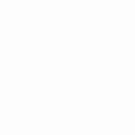
СМЕНИТЬ ЯЗЫК
Русский
English
Français
Deutsch
Русский
Español
Italiano
Português
ПОДПИСЫВАЙСЯ
Скачать официальное приложение
Конфиденциальность
Правила и условия
Правила в отношении cookie
Настройки куки
© 1998-2026 УЕФА. Все права защищены
Название UEFA, логотип УЕФА, а также элементы дизайна,
относящиеся к соревнованиям УЕФА, являются