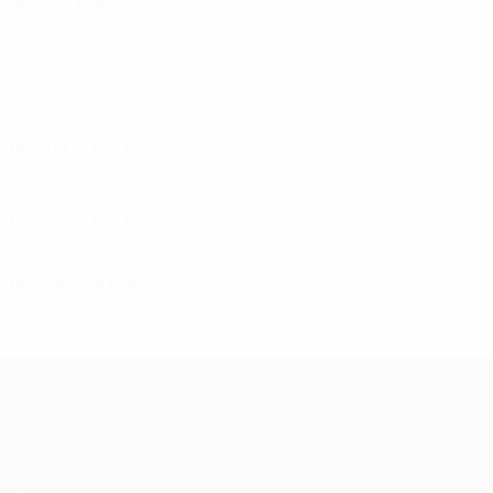
1998/99
И
В
Н
П
Первый круг
6
3
0
3
1980-е
1981/82
И
В
Н
П
Второй круг
4
1
2
1
1980/81
И
В
Н
П
Первый круг
2
0
1
1
1970-е
1978/79
И
В
Н
П
Второй круг
4
3
0
1
1973/74
И
В
Н
П
Первый круг
2
0
1
1
Лига Европы УЕФА