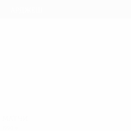
Арджеш
Голы
4
3
2
2
2
Barbu
Муту
Nicolae
Добрин
4
Jilaveanu
MOICEANU
Матчи
10
10
8
7
6
Stancu
Zamfir
Раду
Carstea
BALUTA
10
MOICEANU
Матчи
1990-е