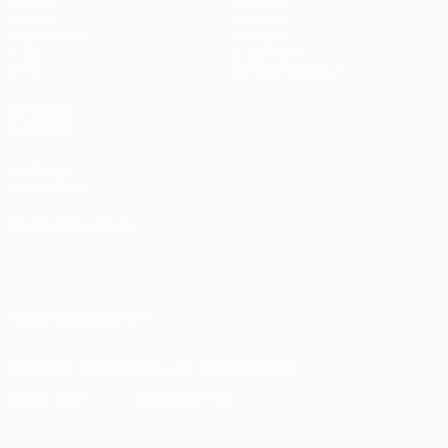
Матчи
Команды
UEFA.tv
Новости
Жеребьевки
История
Игры
О турнире
Стат.
Магазин (клубы)
ДРУГИЕ
САЙТЫ
UEFA.com
Фонд УЕФА
СМЕНИТЬ ЯЗЫК
Русский
English
Français
Deutsch
Русский
Español
Italiano
Português
ПОДПИСЫВАЙСЯ
Скачать официальное приложение