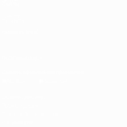
САЙТЫ
UEFA.com
Фонд УЕФА
СМЕНИТЬ ЯЗЫК
Русский
English
Français
Deutsch
Русский
Español
Italiano
Português
ПОДПИСЫВАЙСЯ
Скачать официальное приложение
Конфиденциальность
Правила и условия
Правила в отношении cookie
Настройки куки