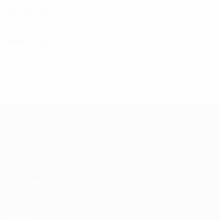
2000-е
2004/05
И
В
Н
П
Первый круг
4
1
1
2
2003/04
И
В
Н
П
1/8 финала
8
5
2
1
2001/02
И
В
Н
П
Первый круг
2
0
1
1
Лига Европы УЕФА
Матчи
Команды
UEFA.tv
Новости
Жеребьевки
История
Игры
О турнире
Стат.
Магазин (клубы)
ДРУГИЕ