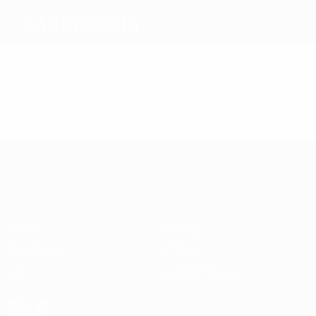
Сандерленд
Голы
Матчи
Лига Европы УЕФА
Матчи
Команды
UEFA.tv
Новости
Жеребьевки
История
Игры
О турнире
Стат.
Магазин (клубы)
ДРУГИЕ