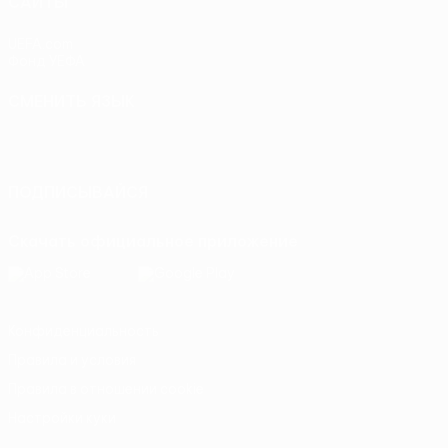
САЙТЫ
UEFA.com
Фонд УЕФА
СМЕНИТЬ ЯЗЫК
Русский
English
Français
Deutsch
Русский
Español
Italiano
Português
ПОДПИСЫВАЙСЯ
Скачать официальное приложение
Конфиденциальность
Правила и условия
Правила в отношении cookie
Настройки куки