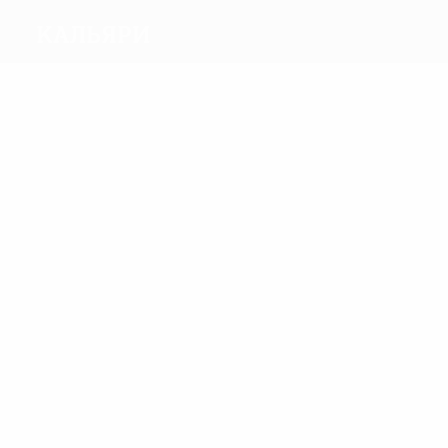
Кальяри
Голы
4
3
Луис Оливейра
Дели Вальдес
Матчи