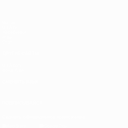
Матчи
UEFA.tv
Жеребьевки
Игры
Стат.
ДРУГИЕ САЙТЫ
UEFA.com
Фонд УЕФА
СМЕНИТЬ ЯЗЫК
Русский
English
Français
Deutsch
Русский
Español
Itali
ПОДПИСЫВАЙСЯ
Скачать официальное приложение