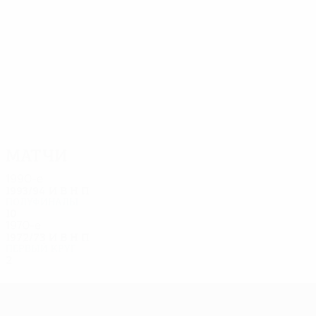
10
10
Маттеоли
Фьори
Матчи
1990-е
1993/94
И
В
Н
П
Полуфиналы
10
6
2
2
1970-е
1972/73
И
В
Н
П
Первый круг
2
0
0
2
Лига Европы УЕФА