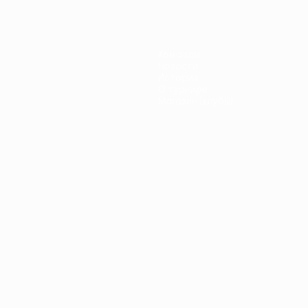
Команды
Новости
История
О турнире
Магазин (клубы)
ano
Português