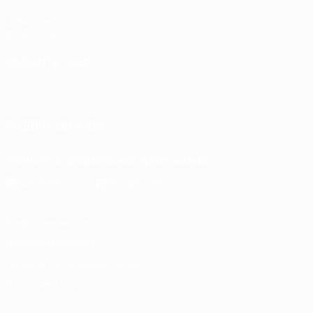
UEFA.com
Фонд УЕФА
СМЕНИТЬ ЯЗЫК
Русский
English
Français
Deutsch
Русский
Español
Italiano
Português
ПОДПИСЫВАЙСЯ
Скачать официальное приложение
Конфиденциальность
Правила и условия
Правила в отношении cookie
Настройки куки