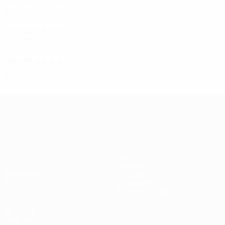
1998/99
И
В
Н
П
Первый круг
2
0
1
1
1997/98
И
В
Н
П
Первый круг
2
1
0
1
1996/97
И
В
Н
П
Отборочный раунд
4
2
0
2
Лига Европы УЕФА
Матчи
Команды
UEFA.tv
Новости
Жеребьевки
История
Игры
О турнире
Стат.
Магазин (клубы)
ДРУГИЕ
САЙТЫ