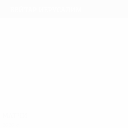
Бейтар Иерусалим
Голы
6
5
4
2
2
3
Ацили
Sallói
Веред
Габбай
Пишонт
Абукасис
Матчи
12
13
12
Ацил
16
Веред
Шехтер
Кляйман
16
12
Клаудемир
Телесников
Матчи
2020-е