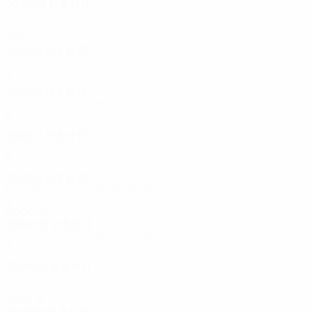
2020/21
И
В
Н
П
Первый отборочный раунд
1
0
0
1
2010-е
2018/19
И
В
Н
П
Первый отборочный раунд
2
0
1
1
2017/18
И
В
Н
П
Второй отборочный раунд
4
2
1
1
2016/17
И
В
Н
П
Стыковые матчи
8
3
3
2
2015/16
И
В
Н
П
Второй отборочный раунд
4
1
1
2
2000-е
2006/07
И
В
Н
П
Второй отборочный раунд
2
0
1
1
2000/01
И
В
Н
П
Первый круг
4
1
2
1
1990-е