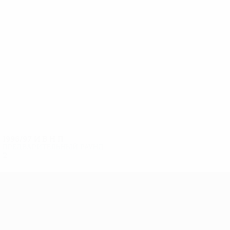
5
5
Kosse
Белоус
1996/97
И
В
Н
П
Предварительный раунд
2
0
1
1