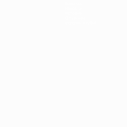
Команды
Новости
История
О турнире
Магазин (клубы)
ano
Português