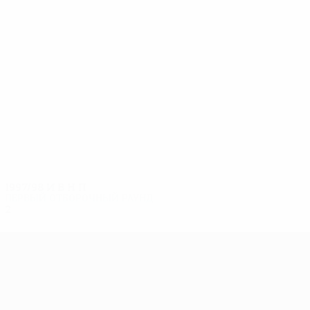
6
6
Строенко
Parhomenco
1997/98
И
В
Н
П
Первый отборочный раунд
2
0
0
2