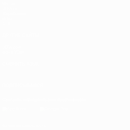
Матчи
UEFA.tv
Жеребьевки
Игры
Стат.
ДРУГИЕ САЙТЫ
UEFA.com
Фонд УЕФА
СМЕНИТЬ ЯЗЫК
Русский
English
Français
Deutsch
Русский
Español
Itali
ПОДПИСЫВАЙСЯ
Скачать официальное приложение
Конфиденциальность