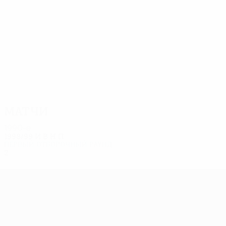
6
6
Попович
Gaidamasciuc
Матчи
1990-е
1998/99
И
В
Н
П
Первый отборочный раунд
2
0
0
2
Лига Европы УЕФА