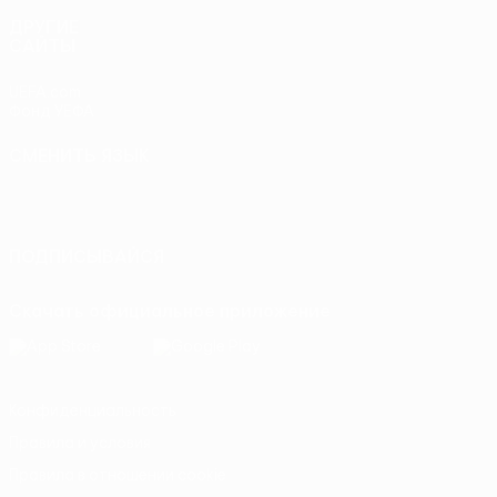
ДРУГИЕ
САЙТЫ
UEFA.com
Фонд УЕФА
СМЕНИТЬ ЯЗЫК
Русский
English
Français
Deutsch
Русский
Español
Italiano
Português
ПОДПИСЫВАЙСЯ
Скачать официальное приложение
Конфиденциальность
Правила и условия
Правила в отношении cookie