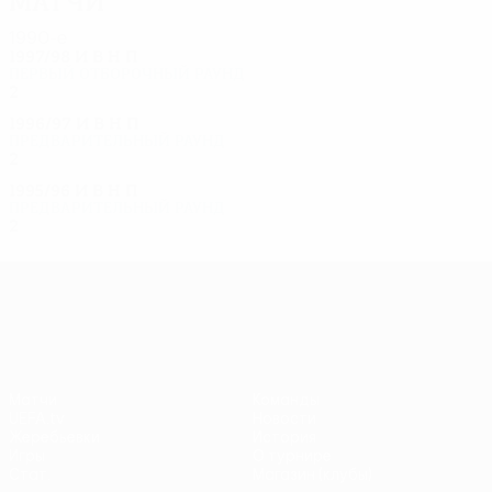
Матчи
1990-е
1997/98
И
В
Н
П
Первый отборочный раунд
2
1
0
1
1996/97
И
В
Н
П
Предварительный раунд
2
0
1
1
1995/96
И
В
Н
П
Предварительный раунд
2
0
0
2
Лига Европы УЕФА
Матчи
Команды
UEFA.tv
Новости
Жеребьевки
История
Игры
О турнире
Стат.
Магазин (клубы)