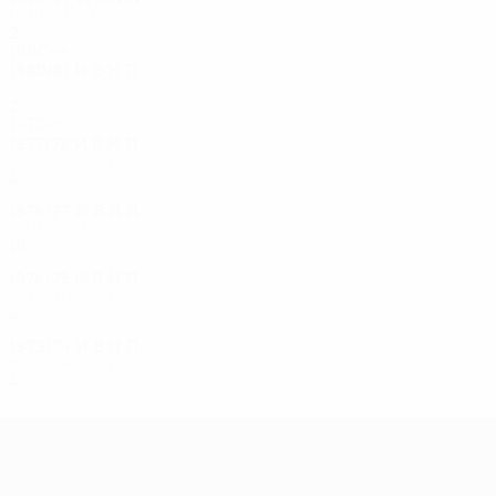
Первый круг
2
0
1
1
1980-е
1980/81
И
В
Н
П
Первый круг
2
0
1
1
1970-е
1977/78
И
В
Н
П
Второй круг
4
1
3
0
1976/77
И
В
Н
П
Полуфиналы
10
4
6
0
1974/75
И
В
Н
П
Второй круг
4
2
0
2
1973/74
И
В
Н
П
Второй круг
4
2
0
2
Лига Европы УЕФА