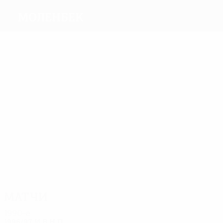
Моленбек
Голы
4
1
5
7
4
KOENS
де
Teugles
Велленс
2
Boskamp
Вольф
Поллеунис
Матчи
19
18
18
17
18
19
DUMON
DE BREE
Bjerre
Teugles
Велленс
Boskamp
Матчи
1990-е
1996/97
И
В
Н
П