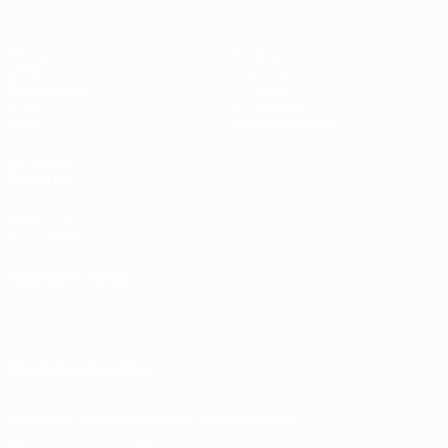
Матчи
Команды
UEFA.tv
Новости
Жеребьевки
История
Игры
О турнире
Стат.
Магазин (клубы)
ДРУГИЕ
САЙТЫ
UEFA.com
Фонд УЕФА
СМЕНИТЬ ЯЗЫК
Русский
English
Français
Deutsch
Русский
Español
Italiano
Português
ПОДПИСЫВАЙСЯ
Скачать официальное приложение