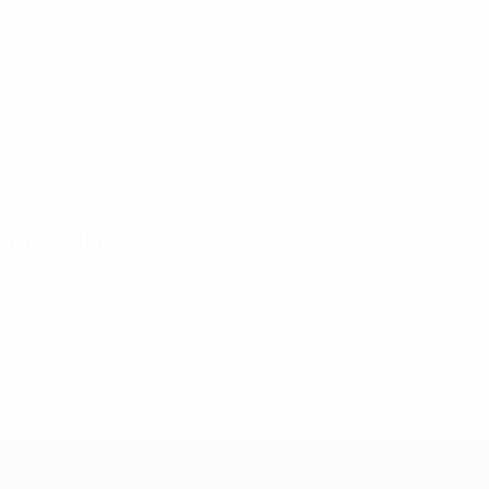
9
7
Черны
Agostino
Матчи
2000-е
2000/01
И
В
Н
П
Третий круг
6
2
2
2
1990-е
1997/98
И
В
Н
П
Второй круг
4
3
0
1
Лига Европы УЕФА