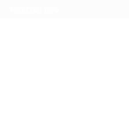
Мюнхен 1860
Голы
3
2
Max
Winkler
Матчи