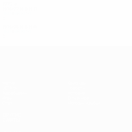
1970-е
1976/77
И
В
Н
П
Первый круг
2
1
0
1
1975/76
И
В
Н
П
Первый круг
2
0
0
2
Лига Европы УЕФА
Матчи
Команды
UEFA.tv
Новости
Жеребьевки
История
Игры
О турнире
Стат.
Магазин (клубы)
ДРУГИЕ
САЙТЫ