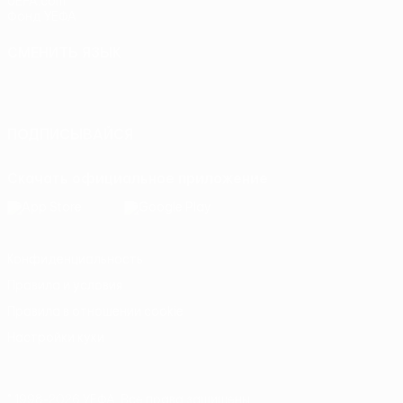
UEFA.com
Фонд УЕФА
СМЕНИТЬ ЯЗЫК
Русский
English
Français
Deutsch
Русский
Español
Italiano
Português
ПОДПИСЫВАЙСЯ
Скачать официальное приложение
Конфиденциальность
Правила и условия
Правила в отношении cookie
Настройки куки
© 1998-2026 УЕФА. Все права защищены