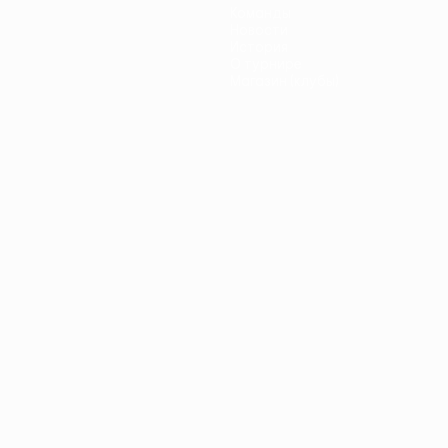
Команды
Новости
История
О турнире
Магазин (клубы)
ano
Português