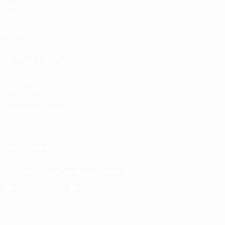
Матчи
UEFA.tv
Жеребьевки
Игры
Стат.
ДРУГИЕ САЙТЫ
UEFA.com
Фонд УЕФА
СМЕНИТЬ ЯЗЫК
Русский
English
Français
Deutsch
Русский
Español
Itali
ПОДПИСЫВАЙСЯ
Скачать официальное приложение
Конфиденциальность