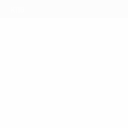
КПВ
Голы
1
1
LAMBERG
Mäkelä
Матчи