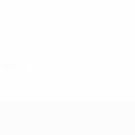
2
2
MYNTTI
KALLIO
Матчи
1970-е
1974/75
И
В
Н
П
Первый круг
2
0
0
2
Лига Европы УЕФА