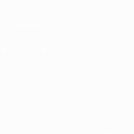
Русский
English
Français
Deutsch
Русский
Español
Italiano
Português
ПОДПИСЫВАЙСЯ
Скачать официальное приложение
Конфиденциальность
Правила и условия
Правила в отношении cookie
Настройки куки
© 1998-2026 УЕФА. Все права защищены
Название UEFA, логотип УЕФА, а также элементы дизайна,
относящиеся к соревнованиям УЕФА, являются
зарегистрированными торговыми марками УЕФА и/или