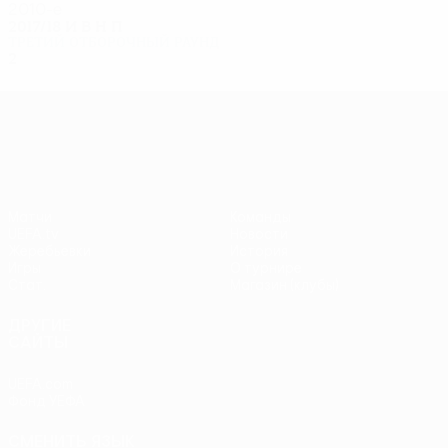
2010-е
2017/18
И
В
Н
П
Третий отборочный раунд
2
1
0
1
Лига Европы УЕФА
Матчи
Команды
UEFA.tv
Новости
Жеребьевки
История
Игры
О турнире
Стат.
Магазин (клубы)
ДРУГИЕ
САЙТЫ
UEFA.com
Фонд УЕФА
СМЕНИТЬ ЯЗЫК