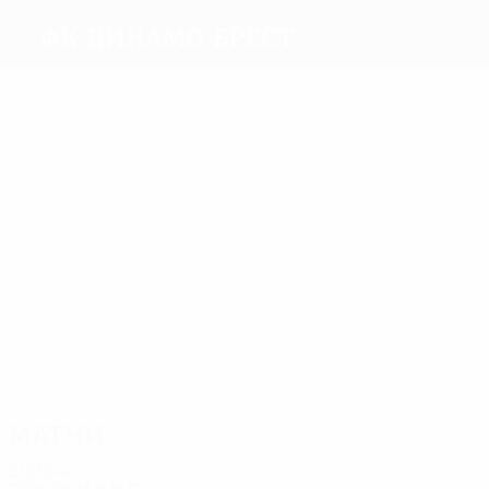
ФК Динамо-Брест
Голы
2
Кривец
1
Сокол
3
2
Седько
1
Савицкий
Нехайчик
Филипович
Матчи
6
5
Витус
5
5
6
5
Фамейе
Нивалдо
Савицки
Веретило
Осучукву
Матчи
2020-е