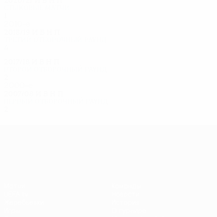
2020/21
И
В
Н
П
Стыковые матчи
1
0
0
1
2010-е
2018/19
И
В
Н
П
Третий отборочный раунд
4
2
1
1
2017/18
И
В
Н
П
Второй отборочный раунд
2
0
1
1
2000-е
2007/08
И
В
Н
П
Первый отборочный раунд
2
0
1
1
Лига Европы УЕФА
Матчи
Команды
UEFA.tv
Новости
Жеребьевки
История
Игры
О турнире