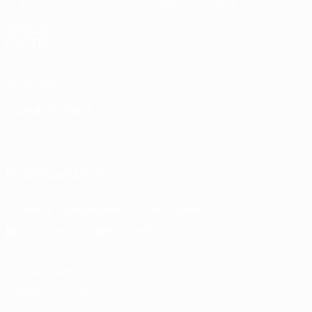
Стат.
Магазин (клубы)
ДРУГИЕ
САЙТЫ
UEFA.com
Фонд УЕФА
СМЕНИТЬ ЯЗЫК
Русский
English
Français
Deutsch
Русский
Español
Italiano
Português
ПОДПИСЫВАЙСЯ
Скачать официальное приложение
Конфиденциальность
Правила и условия