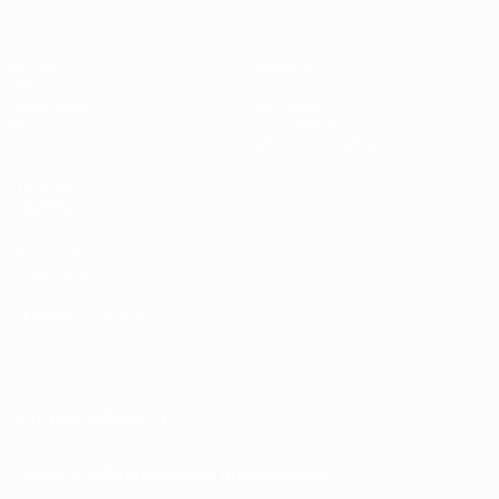
Матчи
Команды
UEFA.tv
Новости
Жеребьевки
История
Игры
О турнире
Стат.
Магазин (клубы)
ДРУГИЕ
САЙТЫ
UEFA.com
Фонд УЕФА
СМЕНИТЬ ЯЗЫК
Русский
English
Français
Deutsch
Русский
Español
Italiano
Português
ПОДПИСЫВАЙСЯ
Скачать официальное приложение