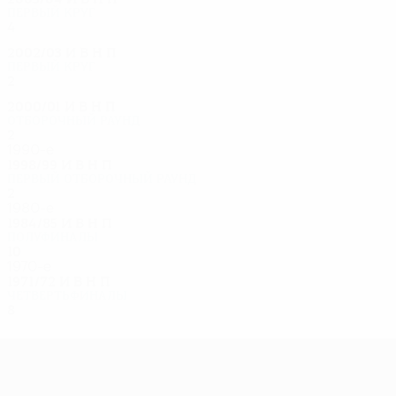
Первый круг
4
2
1
1
2002/03
И
В
Н
П
Первый круг
2
0
1
1
2000/01
И
В
Н
П
Отборочный раунд
2
0
1
1
1990-е
1998/99
И
В
Н
П
Первый отборочный раунд
2
0
1
1
1980-е
1984/85
И
В
Н
П
Полуфиналы
10
5
2
3
1970-е
1971/72
И
В
Н
П
Четвертьфиналы
8
3
3
2
Лига Европы УЕФА