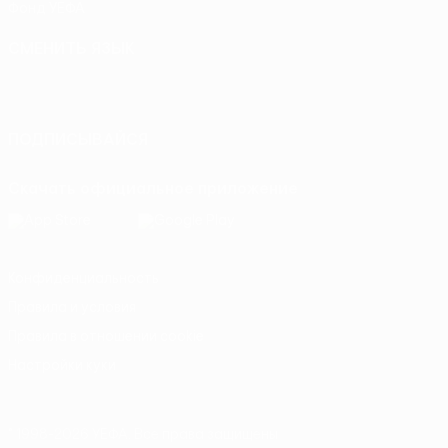
Фонд УЕФА
СМЕНИТЬ ЯЗЫК
Русский
English
Français
Deutsch
Русский
Español
Italiano
Português
ПОДПИСЫВАЙСЯ
Скачать официальное приложение
Конфиденциальность
Правила и условия
Правила в отношении cookie
Настройки куки
© 1998-2026 УЕФА. Все права защищены