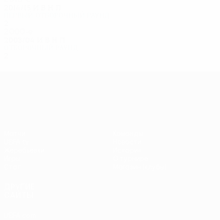
2014/15
И
В
Н
П
Первый отборочный раунд
2
1
0
1
2000-е
2003/04
И
В
Н
П
Отборочный раунд
2
0
0
2
Лига Европы УЕФА
Матчи
Команды
UEFA.tv
Новости
Жеребьевки
История
Игры
О турнире
Стат.
Магазин (клубы)
ДРУГИЕ
САЙТЫ
UEFA.com