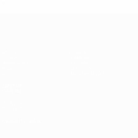
2
0
0
2
Лига Европы УЕФА
Матчи
Команды
UEFA.tv
Новости
Жеребьевки
История
Игры
О турнире
Стат.
Магазин (клубы)
ДРУГИЕ
САЙТЫ
UEFA.com
Фонд УЕФА
СМЕНИТЬ ЯЗЫК
Русский
English
Français
Deutsch
Русский
Español
Italiano
Português