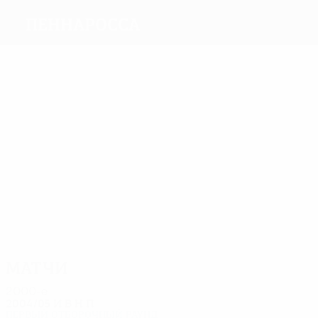
Пеннаросса
Голы
1
Д.
Забул
Ваннони
Брокколи
Феличи
Эспозито
Бальдани
Матчи
2
2
2
2
2
2
Д.
Кьяччи
Цеккини
Ваннони
Паццини
Фризони
Селва
Матчи
2000-е
2004/05
И
В
Н
П
Первый отборочный раунд