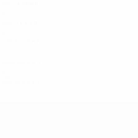
2012/13
И
В
Н
П
Первый отборочный раунд
2
0
1
1
2010/11
И
В
Н
П
Второй отборочный раунд
2
1
0
1
2009/10
И
В
Н
П
Стыковые матчи
2
0
0
2
2000-е
2005/06
И
В
Н
П
Первый отборочный раунд
2
1
0
1
1990-е
1998/99
И
В
Н
П
Первый отборочный раунд
2
0
0
2
Лига Европы УЕФА