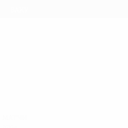
Баку
Голы
2
1
1
1
1
Жаба
Штолцерс
Султанов
Aliev
Фелипе
Матчи
4
4
4
6
Жаба
Шойич
Каргбо
4
Сиссоко
4
И.
Амирбеков
Гурбанов
Матчи
2010-е