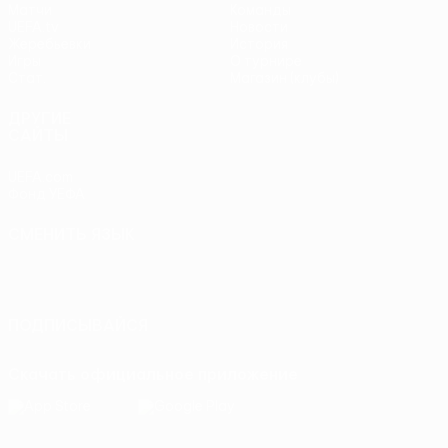
Матчи
Команды
UEFA.tv
Новости
Жеребьевки
История
Игры
О турнире
Стат.
Магазин (клубы)
ДРУГИЕ
САЙТЫ
UEFA.com
Фонд УЕФА
СМЕНИТЬ ЯЗЫК
Русский
English
Français
Deutsch
Русский
Español
Italiano
Português
ПОДПИСЫВАЙСЯ
Скачать официальное приложение