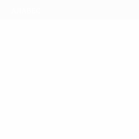
Алавес
Голы
6
5
Хави Морено
Иван Алонсо
Матчи