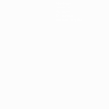
Команды
Новости
История
О турнире
Магазин (клубы)
ano
Português