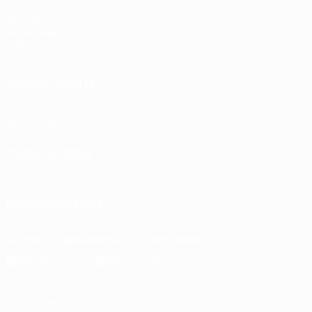
Матчи
UEFA.tv
Жеребьевки
Игры
Стат.
ДРУГИЕ САЙТЫ
UEFA.com
Фонд УЕФА
СМЕНИТЬ ЯЗЫК
Русский
English
Français
Deutsch
Русский
Español
Itali
ПОДПИСЫВАЙСЯ
Скачать официальное приложение
Конфиденциальность