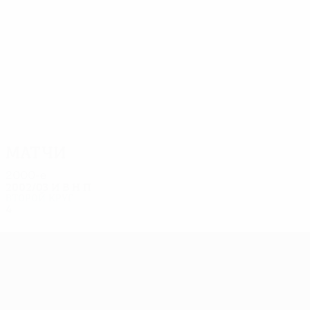
16
15
Иван Алонсо
Хели
Матчи
2000-е
2002/03
И
В
Н
П
Второй круг
4
2
1
1
Лига Европы УЕФА