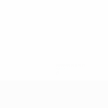
15
14
Телле
Десио
2000/01
И
В
Н
П
Финал
13
7
4
2