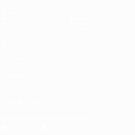
Матчи
Команды
UEFA.tv
Новости
Жеребьевки
История
Игры
О турнире
Стат.
Магазин (клубы)
ДРУГИЕ
САЙТЫ
UEFA.com
Фонд УЕФА
СМЕНИТЬ ЯЗЫК
Русский
English
Français
Deutsch
Русский
Español
Italiano
Português
ПОДПИСЫВАЙСЯ
Скачать официальное приложение