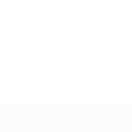
2010-е
2016/17
И
В
Н
П
Второй отборочный раунд
4
1
2
1
2015/16
И
В
Н
П
Второй отборочный раунд
4
2
1
1
2013/14
И
В
Н
П
Второй отборочный раунд
2
0
1
1
2010/11
И
В
Н
П
Третий отборочный раунд
2
0
1
1
1980-е
1980/81
И
В
Н
П
Второй круг
4
2
0
2
Лига Европы УЕФА