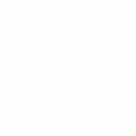
1/8 финала
12
5
0
7
2020/21
И
В
Н
П
1/16 финала
8
3
2
3
2010-е
2016/17
И
В
Н
П
Третий отборочный раунд
2
0
1
1
2014/15
И
В
Н
П
Групповой этап
6
0
4
2
2010/11
И
В
Н
П
1/16 финала
10
3
4
3
2009/10
И
В
Н
П
1/8 финала
14
9
2
3
2000-е
2005/06
И
В
Н
П
1/8 финала
4
2
1
1
2004/05
И
В
Н
П
1/8 финала