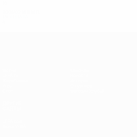
10
5
3
2
2001/02
И
В
Н
П
1/8 финала
4
2
2
0
Лига Европы УЕФА
Матчи
Команды
UEFA.tv
Новости
Жеребьевки
История
Игры
О турнире
Стат.
Магазин (клубы)
ДРУГИЕ
САЙТЫ
UEFA.com
Фонд УЕФА