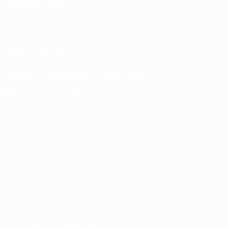
СМЕНИТЬ ЯЗЫК
Русский
English
Français
Deutsch
Русский
Español
Italiano
Português
ПОДПИСЫВАЙСЯ
Скачать официальное приложение
Конфиденциальность
Правила и условия
Правила в отношении cookie
Настройки куки
© 1998-2026 УЕФА. Все права защищены
Название UEFA, логотип УЕФА, а также элементы дизайна,
относящиеся к соревнованиям УЕФА, являются