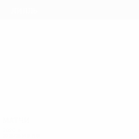
Лилль
Голы
7
5
4
7
4
5
Фро
де
Игман
Юсуф
Муссилу
Жервиньо
Мело
Языджы
Матчи
27
26
26
24
21
24
Мавуба
Кабай
Дюмон
Берия
Э. Азар
Бальмон
Матчи
2020-е
2025/26
И
В
Н
П