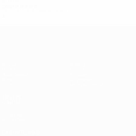
2010-е
2016/17
И
В
Н
П
Третий отборочный раунд
4
1
0
3
Лига Европы УЕФА
Матчи
Команды
UEFA.tv
Новости
Жеребьевки
История
Игры
О турнире
Стат.
Магазин (клубы)
ДРУГИЕ
САЙТЫ
UEFA.com
Фонд УЕФА
СМЕНИТЬ ЯЗЫК