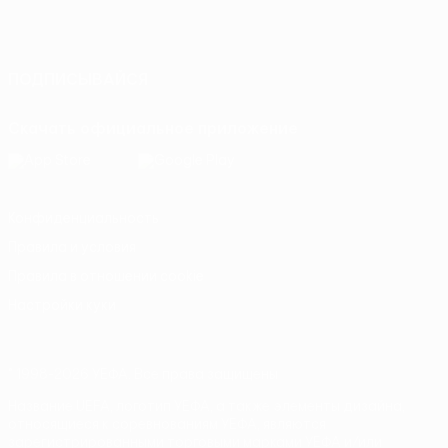
Русский
English
Français
Deutsch
Русский
Español
Italiano
Português
ПОДПИСЫВАЙСЯ
Скачать официальное приложение
Конфиденциальность
Правила и условия
Правила в отношении cookie
Настройки куки
© 1998-2026 УЕФА. Все права защищены
Название UEFA, логотип УЕФА, а также элементы дизайна,
относящиеся к соревнованиям УЕФА, являются
зарегистрированными торговыми марками УЕФА и/или