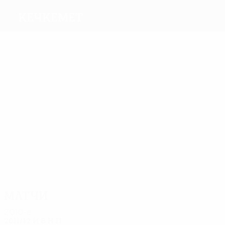
Кечкемет
Голы
Чукич
Б.
Моль
Бори
Немет
Балог
1
Раданович
Матчи
2
2
2
2
2
2
Чукич
Б. Балог
Моль
Дьюрчо
Эбала
Доссо
Матчи
2010-е
2011/12
И
В
Н
П