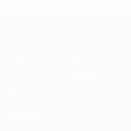
Второй отборочный раунд
2
0
2
0
Лига Европы УЕФА
Матчи
Команды
UEFA.tv
Новости
Жеребьевки
История
Игры
О турнире
Стат.
Магазин (клубы)
ДРУГИЕ
САЙТЫ
UEFA.com
Фонд УЕФА
СМЕНИТЬ ЯЗЫК
Русский
English
Français
Deutsch
Русский
Español
Italiano
Português