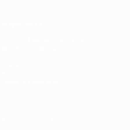
Русский
English
Français
Deutsch
Русский
Español
Italiano
Português
ПОДПИСЫВАЙСЯ
Скачать официальное приложение
Конфиденциальность
Правила и условия
Правила в отношении cookie
Настройки куки
© 1998-2026 УЕФА. Все права защищены
Название UEFA, логотип УЕФА, а также элементы дизайна,
относящиеся к соревнованиям УЕФА, являются