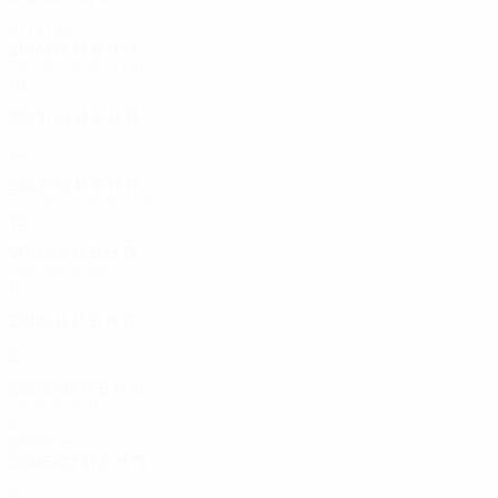
2010-е
2015/16
И
В
Н
П
Групповой этап
10
3
5
2
2013/14
И
В
Н
П
1/16 финала
14
10
3
1
2012/13
И
В
Н
П
Четвертьфиналы
12
7
3
2
2011/12
И
В
Н
П
1/16 финала
8
3
2
3
2010/11
И
В
Н
П
1/16 финала
2
0
1
1
2009/10
И
В
Н
П
1/8 финала
4
1
2
1
2000-е
2006/07
И
В
Н
П
Первый круг
4
2
0
2