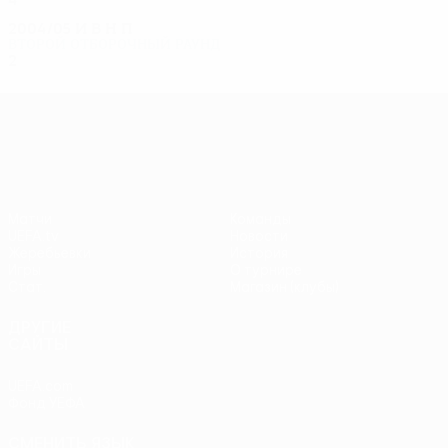
2004/05
И
В
Н
П
Второй отборочный раунд
2
1
0
1
Лига Европы УЕФА
Матчи
Команды
UEFA.tv
Новости
Жеребьевки
История
Игры
О турнире
Стат.
Магазин (клубы)
ДРУГИЕ
САЙТЫ
UEFA.com
Фонд УЕФА
СМЕНИТЬ ЯЗЫК