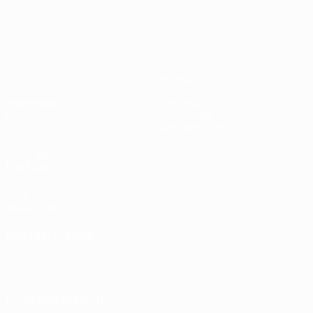
Лига Европы УЕФА
Матчи
Команды
UEFA.tv
Новости
Жеребьевки
История
Игры
О турнире
Стат.
Магазин (клубы)
ДРУГИЕ
САЙТЫ
UEFA.com
Фонд УЕФА
СМЕНИТЬ ЯЗЫК
Русский
English
Français
Deutsch
Русский
Español
Italiano
Português
ПОДПИСЫВАЙСЯ