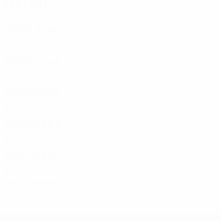
Матчи
2020-е
2019/20
И
В
Н
П
Второй отборочный раунд
4
2
1
1
2010-е
2018/19
И
В
Н
П
Второй отборочный раунд
4
1
2
1
2017/18
И
В
Н
П
Первый отборочный раунд
2
0
1
1
2016/17
И
В
Н
П
Первый отборочный раунд
2
1
0
1
2014/15
И
В
Н
П
Третий отборочный раунд
6
2
3
1
2013/14
И
В
Н
П
Второй отборочный раунд
4
0
2
2