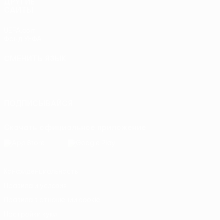
ДРУГИЕ
САЙТЫ
UEFA.com
Фонд УЕФА
СМЕНИТЬ ЯЗЫК
Русский
English
Français
Deutsch
Русский
Español
Italiano
Português
ПОДПИСЫВАЙСЯ
Скачать официальное приложение
Конфиденциальность
Правила и условия
Правила в отношении cookie
Настройки куки