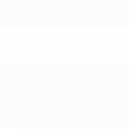
Skip
to
main
Лига Европы. Официальное
Скачать
content
Результаты live и статистика
Лига Европы УЕФА
Видео
Классика
Лига Европы УЕФА
Матчи
Команды
UEFA.tv
Новости
Жеребьевки
История
Игры
О турнире
Стат.
Магазин (клубы)