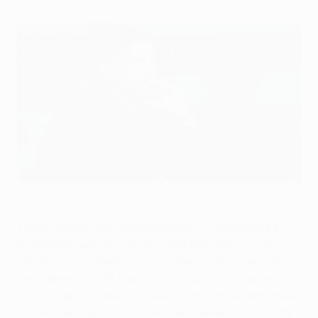
Томас Шааф рассчитывает на реванш в ответном
поединке
©Getty Images
Томас Шааф после минимального поражения в
домашнем матче утешал себя мыслью, что его
"Вердер" от "Гамбурга" отделяет всего один гол, а
наставник гостей Мартин Йол гордо напомнил, что
на "Везерштадионе" бременцы проигрывают лишь
в исключительных случаях. Напомним, что судьбу