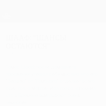
Skip
to
main
Лига Европы. Официальное
Скачать
content
Результаты live и статистика
Лига Европы УЕФА
Шааф: "Шансы
остаются"
четверг, 30 апреля 2009 г.
Томас Шааф после домашнего
поражения утешал себя мыслью, что его
"Вердер" от "Гамбурга" отделяет всего
один гол, а Мартин Йол гордо напомнил,
что в Бремене выигрывают очень
немногие.