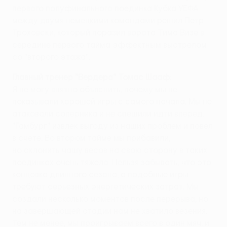
первого полуфинального поединка Кубка УЕФА
между двумя немецкими командами решил Петр
Троховски, который поразил ворота Тима Визе в
середине первого тайма эффектным выстрелом
со "второго этажа".
Главный тренер "Вердера" Томас Шааф:
Я не могу внятно объяснить, почему мы не
показывали хорошей игры с самого начала. Мы не
атаковали соперника и не спешили идти вперед.
"Гамбург" извлек выгоду из наших проблем и повел
в счете. Во втором тайме мы прибавили,
но склонить чашу весов на свою сторону в таких
поединках очень тяжело. Нельзя забывать, что это
концовка длинного сезона, а подобные игры
требуют серьезных энергетических затрат. Мы
создали несколько моментов после перерыва, но
на завершающей стадии нам не хватило везения.
Тем не менее, мы проигрываем всего в один мяч, и