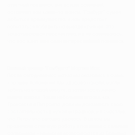
ответный поединок, вне всяких сомнений,
оставляет нам какие-то шансы. "Гамбург" сумел
добиться преимущества, и нам предстоит
попытаться победить на выезде крупнее. Это
захватывающая перспектива, и я не сомневаюсь,
что нас ждет еще один интереснейший поединок.
Главный тренер "Гамбурга" Мартин Йол:
После сегодняшнего матча мы оказались в очень
хорошем положении. Мы здорово начали, могли
забить на второй минуте, а затем заслуженно
вышли вперед. Такие небольшие игроки, как
Троховски и Питройпа, должны доказывать свою
состоятельность в чужой штрафной, и я счастлив,
что Петру это сегодня удалось. В целом мы
проделали отличную работу в поединке с сильным
соперником - немногие возвращаются из Бремена