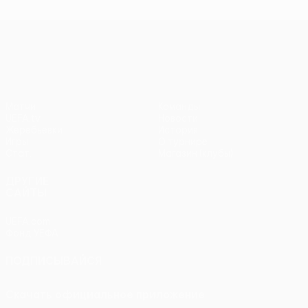
Лига Европы УЕФА
Матчи
Команды
UEFA.tv
Новости
Жеребьевки
История
Игры
О турнире
Стат.
Магазин (клубы)
ДРУГИЕ
САЙТЫ
UEFA.com
Фонд УЕФА
ПОДПИСЫВАЙСЯ
Скачать официальное приложение