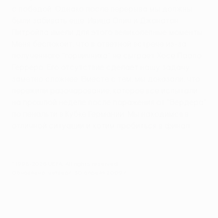
с победой. Однако после перерыва мы должны
были забивать еще. Ивица Олич и Джонатан
Питройпа имели для этого великолепные моменты.
Меня беспокоит, что в ответной встрече из-за
полученного "горчичника" не сыграет Хосе Паоло
Герреро. Его отсутствие сделает нашу задачу
заметно сложнее. Вместе с тем, мы доказали, что
пережили разочарование, которое все испытали
на прошлой неделе после поражения от "Вердера"
по пенальти в Кубке Германии. Мы находимся в
отличной ситуации и хотим пробиться в финал.
© 1998-2026 UEFA. All rights reserved.
Обновлено: четверг, 30 апреля 2009 г.