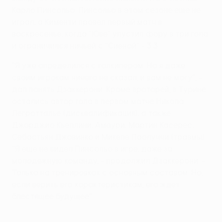
Карло Пинсольо. Пинсольо в этом сезоне еще не
играл, а Кименти провел первый матч в
воскресенье, когда "Юве" упустил фору в три гола
и ограничился ничьей с "Сиеной" - 3:3.
"Я уже определился с голкипером. Но я даже
своим игрокам ничего не сказал, и вам не могу", -
дал понять Дзаккерони. Кроме вратарей, в Турине
остались автор гола в первом матче Никола
Легротталье (дисквалификация), а также
Джорджио Кьеллини, Амаури, Мартин Касерес,
Себастьян Джовинко и Микеле Паолуччи (травмы).
"Я еще не видел Пинсольо в игре, даже за
молодежную команду, - продолжил Дзаккерони. -
Только на тренировках с основным составом. Но,
если верить его характеристикам, его ждет
блестящее будущее".