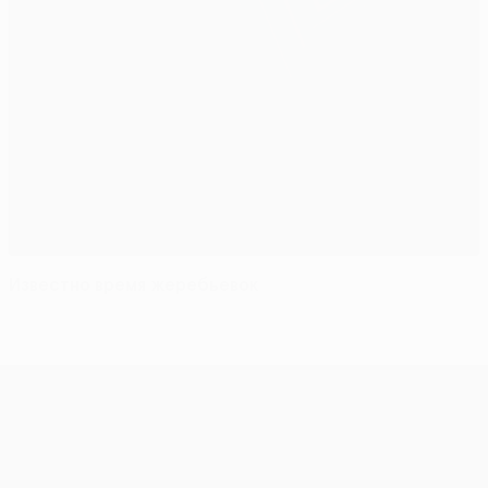
Известно время жеребьевок
Лига Европы УЕФА