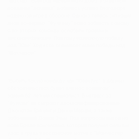
"Шахтер". Выиграв первый матч дома, в ответном
поединке "дачники" добились успеха благодаря
надежной игре в обороне. Однако теперь ситуация
иная: во-первых, "Фулхэму" надо забивать самому,
а во-вторых, команду ослабили травмы и
дисквалификации. Поэтому возможную победу
над "Юве" Ходжсон оценивает выше победы над
"Шахтером".
"Выбить такую команду, как "Ювентус", в данных
обстоятельствах будет для нас подвигом", -
заявил 62-летний специалист. В четверг за
"Фулхэм" не сыграют дисквалифицированные
Джонатан Грининг и Дэнни Мерфи, а также
заболевший Давид Эльм. Под вопросом выход на
поле Бреде Хангеланна, который получил сильный
удар в грудь в воскресном матче с "Манчестер