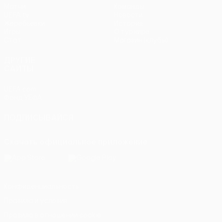
Матчи
Команды
UEFA.tv
Новости
Жеребьевки
История
Игры
О турнире
Стат.
Магазин (клубы)
ДРУГИЕ
САЙТЫ
UEFA.com
Фонд УЕФА
ПОДПИСЫВАЙСЯ
Скачать официальное приложение
Конфиденциальность
Правила и условия
Правила в отношении cookie