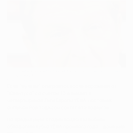
В первом матче команда Роя Ходжсона проиграла "Юве"
со счетом 1:3
©Getty Images
Если "Фулхэм" отыграется после поражения от
"Ювентуса" со счетом 1:3 и выйдет в
четвертьфинал Лиги Европы УЕФА, наставник
англичан Рой Ходжсон сочтет это подвигом.
На предыдущей стадии лондонцы выбили
обладателя Кубка УЕФА прошлого года - донецкий