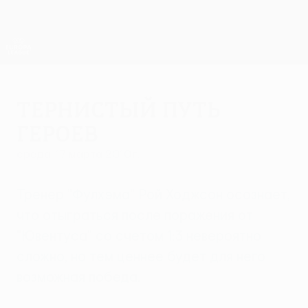
Skip
to
main
Лига Европы. Официальное
Скачать
content
Результаты live и статистика
Лига Европы УЕФА
Тернистый путь
героев
среда, 17 марта 2010 г.
Тренер "Фулхэма" Рой Ходжсон осознает,
что отыграться после поражения от
"Ювентуса" со счетом 1:3 невероятно
сложно, но тем ценнее будет для него
возможная победа.