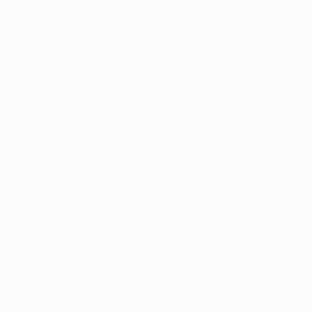
Юнайтед" (0:3). "Если мы победим, этой звездой на
фюзеляже можно будет гордиться", - сказал
Ходжсон.
Так как "дачники" уступают два мяча, наставнику
приходится ломать голову над тем, какую тактику
применить в ответном матче. "Тонкий момент.
Отыграться после поражения со счетом 1:3 и
победить по сумме двух матчей - трудная задача.
Нельзя нестись вперед с шашками наголо, иначе
подставишься под контратаки, - размышляет
Ходжсон. - Если пропустишь еще один гол, пиши
пропало, так что приходится балансировать".
У "Ювентуса" тоже не все ладно с составом.
Выбыли из строя с травмами два основных
вратаря Джанлуиджи Буффон и Александр
Маннингер. Поэтому тренеру "старой синьоры"
Альберто Дзаккерони придется сделать выбор
между 39-летним Антонио Кименти и 20-летним