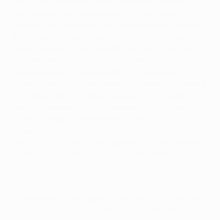
БАТЭ, около месяца назад в пятый раз подряд
завоевавший золотые медали белорусского
первенства, проводил последний поединок перед
долгожданным месячным отпуском. Разумеется,
борисовчане, хоть и решили задачу по выходу в
1/16 финала еврокубкового турнира,
намеревались на мажорной ноте завершить
календарный год. Тем более, что накануне вояжа в
Голландию желто-синие умудрились потерпеть
три поражения подряд, причем все - в родных
стенах. Сперва в чемпионате страны от
солигорского "Шахтера" (1:2), потом в Кубке
Беларуси от брестского "Динамо" (0:1) и, наконец,
в Лиге Европы УЕФА от динамовцев киевских (1:4).
Что касается голландского клуба, то он, утратив
все шансы на выход в следующую стадию, был