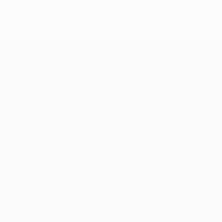
Лига Европы УЕФА
Матчи
Команды
UEFA.tv
Новости
Жеребьевки
История
Игры
О турнире
Стат.
Магазин (клубы)
ДРУГИЕ
САЙТЫ
UEFA.com
Фонд УЕФА
ПОДПИСЫВАЙСЯ