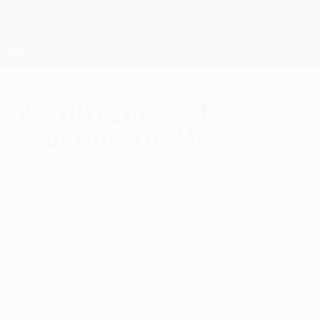
Skip
to
main
Лига Европы. Официальное
Скачать
content
Результаты live и статистика
Лига Европы УЕФА
Убедительный
реванш "Алкмаара"
среда, 15 декабря 2010 г.
| Денис Орлов
"Алкмаар" - БАТЭ 3:0
Голландский "Алкмаар" в матче
последнего тура группового этапа Лиги
Европы УЕФА нокаутировал в родных
стенах белорусский БАТЭ.