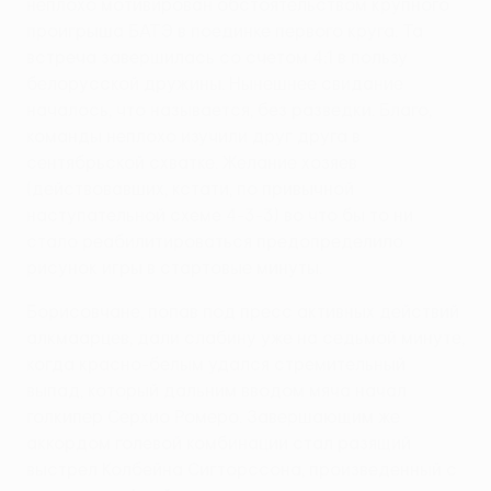
неплохо мотивирован обстоятельством крупного
проигрыша БАТЭ в поединке первого круга. Та
встреча завершилась со счетом 4:1 в пользу
белорусской дружины. Нынешнее свидание
началось, что называется, без разведки. Благо,
команды неплохо изучили друг друга в
сентябрьской схватке. Желание хозяев
(действовавших, кстати, по привычной
наступательной схеме 4-3-3) во что бы то ни
стало реабилитироваться предопределило
рисунок игры в стартовые минуты.
Борисовчане, попав под пресс активных действий
алкмаарцев, дали слабину уже на седьмой минуте,
когда красно-белым удался стремительный
выпад, который дальним вводом мяча начал
голкипер Серхио Ромеро. Завершающим же
аккордом голевой комбинации стал разящий
выстрел Колбейна Сигторссона, произведенный с