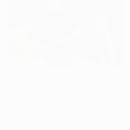
Павел Нехайчик (слева) в борьбе с Колбейном
Сигторссоном
©Getty Images
Голландский "Алкмаар" в матче последнего тура
группового этапа Лиги Европы УЕФА нокаутировал
в родных стенах белорусский БАТЭ. Тем самым
красно-белые взяли убедительный реванш за
минское поражение в первом круге - 1:4.
Если у "Алкмаара" сезон в самом разгаре, то