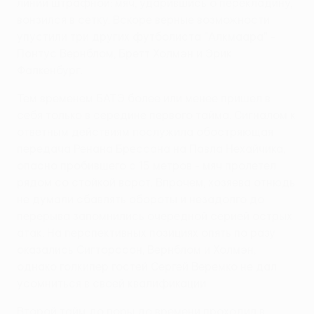
линии штрафной: мяч, ударившись о перекладину,
вонзился в сетку. Вскоре верные возможности
упустили три других футболиста "Алкмаара" -
Понтус Вернблом, Бретт Холмэн и Эрик
Фалкенбург.
Тем временем БАТЭ более или менее пришел в
себя только в середине первого тайма. Сигналом к
ответным действиям послужила обостряющая
передача Ренана Брессана на Павла Нехайчика,
опасно пробившего с 15 метров - мяч пролетел
рядом со стойкой ворот. Впрочем, хозяева отнюдь
не думали сбавлять обороты и незадолго до
перерыва запомнились очередной серией острых
атак. На перспективных позициях опять по разу
оказались Сигторссон, Вернблом и Холмэн,
однако голкипер гостей Сергей Веремко не дал
усомниться в своей квалификации.
Второй тайм до поры до времени проходил в