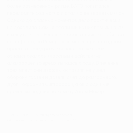
более размеренном ритме. БАТЭ попытался
переломить ход матча и стал чаще владеть мячом.
Однако до опасных моментов дело практически
не доходило. Самый реальный из них возник на 79-
й минуте, когда Ренан Брессан отлично пробил со
штрафного, но Ромеро в не менее превосходном
броске отвел угрозу. Концовка же встречи
ознаменовалась классными действиями
алкмаарцев во время выпадов с ходу. В течение
трех минут они дважды оставили не у дел
оборону гостей и довели счет до разгромного:
дубль оформил Сигторссон, а еще один мяч
провел вышедший на замену Адам Махер.
© 1998-2026 UEFA. All rights reserved.
Обновлено: воскресенье, 2 января 2011 г.