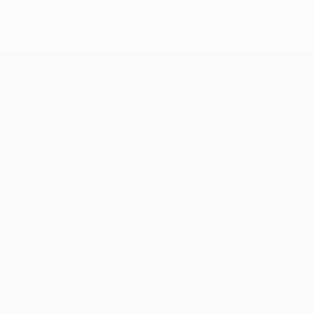
Лига Европы УЕФА
Матчи
Команды
UEFA.tv
Новости
Жеребьевки
История
Игры
О турнире
Стат.
Магазин (клубы)
ДРУГИЕ
САЙТЫ
UEFA.com
Фонд УЕФА
ПОДПИСЫВАЙСЯ