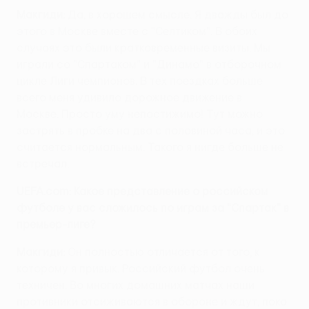
Макгиди:
Да, в хорошем смысле. Я дважды был до
этого в Москве вместе с "Селтиком". В обоих
случаях это были кратковременные визиты. Мы
играли со "Спартаком" и "Динамо" в отборочном
цикле Лиги чемпионов. В тех поездках больше
всего меня удивило дорожное движение в
Москве. Просто уму непостижимо! Тут можно
застрять в пробке на два с половиной часа, и это
считается нормальным. Такого я нигде больше не
встречал.
UEFA.com: Какое представление о российском
футболе у вас сложилось по играм за "Спартак" в
премьер-лиге?
Макгиди:
Он полностью отличается от того, к
которому я привык. Российский футбол очень
техничен. Во многих домашних матчах наши
противники отсиживаются в обороне и ждут, пока