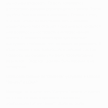
мы начнем атаковать. То есть появляется
достаточно времени распорядиться мячом. Такой
футбол был для меня в диковинку. Привык к тому,
что, как только ты получаешь мяч, соперник
моментально тебя атакует. Пока мне все нравится,
уже довелось участвовать в интереснейших
матчах. С момента моего прихода команда
выступает стабильно, что не может не радовать. В
этом сезоне у нас подобрался сильный состав.
Надеюсь, мы сможем улучшить прошлогодний
результат. "Спартак" должен быть первым, а не
четвертым.
UEFA.com: Сильно ли "Спартак" уступает в классе
"Зениту" и ЦСКА?
Макгиди:
Не думаю, что "Спартак" вовсе уступает
им в классе, ведь в прошлом сезоне мы
обыгрывали тот же "Зенит". Должны были