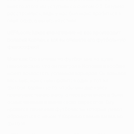
вместо этого мы уступили со счетом 0:3. Безумно
расстроились, ведь у нас был шанс пробиться в
плей-офф, а мы его упустили.
UEFA.com: Какое впечатление на вас производит
Валерий Карпин, и как вы опишете его футбольную
философию?
Макгиди:
Его взгляды на футбол мне по душе.
Немаловажно, что он поиграл в Испании и вообще
может похвастать успешной карьерой. Он повидал
весь мир, нам с ним нравится один и тот же
футбол. Карпин за то, чтобы мяч держался
преимущественно внизу, а передачи вперед были
осмысленными и имели своих адресатов. Ему
нравятся техничные футболисты, которые умеют
обращаться с мячом. У Карпина свежий взгляд на
футбол.