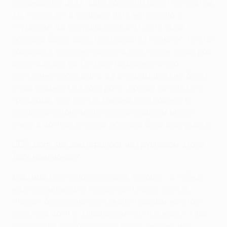
побеждать и ЦСКА, вели после 60 минут со счетом
1:0, только вот в концовке чуть не повезло. С
"Рубином" мы сыграли вничью 1:1, хотя были
обязаны брать верх. Что касается "Зенита", то эта
команда стабильно провела весь сезон, проиграв
всего два матча. По ходу чемпионата она
постоянно побеждала, и в этом мы должны брать
с нее пример. Нужно играть хорошо не только с
грандами, но и против команд поскромнее. В
прошлом сезоне мы потеряли слишком много
очков в матчах, которые обязаны были выигрывать.
UEFA.com: Как вам игралось на групповом этапе
Лиги чемпионов?
Макгиди:
Все началось очень хорошо - с побед
над "Олимпиком" и "Жилиной". Играть против
"Челси" было, конечно, тяжело. Главным же стал
ответный матч с "Олимпиком" на "Лужниках". Нам
всего лишь требовалось сыграть вничью, но