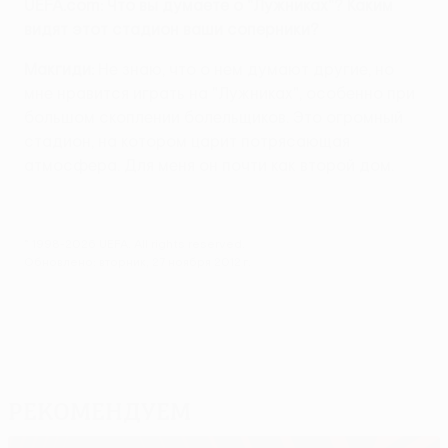
UEFA.com: Что вы думаете о "Лужниках"? Каким
видят этот стадион ваши соперники?
Макгиди:
Не знаю, что о нем думают другие, но
мне нравится играть на "Лужниках", особенно при
большом скоплении болельщиков. Это огромный
стадион, на котором царит потрясающая
атмосфера. Для меня он почти как второй дом.
© 1998-2026 UEFA. All rights reserved.
Обновлено: вторник, 27 ноября 2012 г.
Рекомендуем