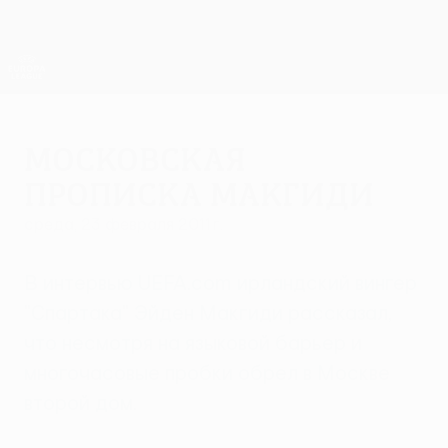
Skip
to
main
Лига Европы. Официальное
Скачать
content
Результаты live и статистика
Лига Европы УЕФА
Московская
прописка Макгиди
среда, 23 февраля 2011 г.
В интервью UEFA.com ирландский вингер
"Спартака" Эйден Макгиди рассказал,
что несмотря на языковой барьер и
многочасовые пробки обрел в Москве
второй дом.