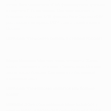
этапе Лиги чемпионов УЕФА финишировал третьим
в квартете F. Естественно, Макгиди мечтает о
большем. Участник 1/16 финала Лиги Европы УЕФА
рассказал в интервью UEFA.com о своей жизни в
Москве.
UEFA.com: Что можете сказать о столице России?
Эйден Макгиди:
Мне она очень нравится. Жизнь
здесь отличается от жизни в Глазго, ведь Москва
значительно больше. Для меня это бесценный
жизненный опыт.
UEFA.com: Что в Москве нравится вам больше
всего?
Макгиди:
Даже обыкновенные вещи вызывают у
меня интерес. Я переехал в очень большой город,